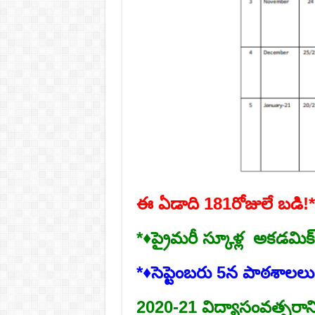
ఈ ఏడాది 181రోజులే బడి!*
*♦ప్రైమరీ స్కూళ్ల అకడమిక్‌ 
*♦సెప్టెంబరు 5న పాఠశాలలు
2020-21 విద్యాసంవత్సరాన