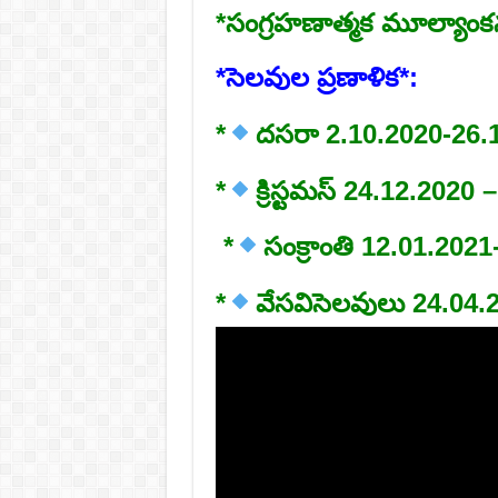
*సంగ్రహణాత్మక మూల్యాంకనం
*సెలవుల ప్రణాళిక*:
*
దసరా 2.10.2020-26.1
*
క్రిస్టమస్‌ 24.12.2020
*
సంక్రాంతి 12.01.202
*
వేసవిసెలవులు 24.04.