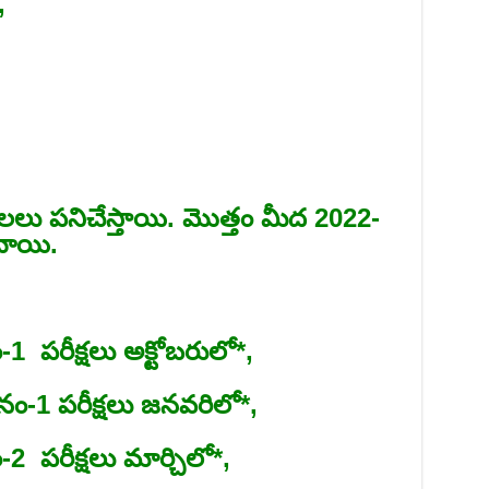
,
శాలలు పనిచేస్తాయి. మొత్తం మీద 2022-
ంటాయి.
-1 పరీక్షలు అక్టోబరులో*,
ం-1 పరీక్షలు జనవరిలో*,
-2 పరీక్షలు మార్చిలో*,