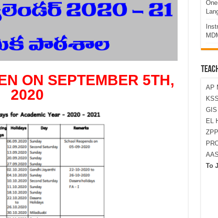
One-
Lan
Ins
MDM
TEAC
N ON SEPTEMBER 5TH,
AP 
2020
KSS
GI
EL 
ZPP
PRO
AA
To 