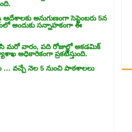
ంది.
్డి ఆదేశాలకు అనుగుణంగా సెప్టెంబరు 5న
్షంలో అందుకు సన్నాహకంగా ఈ
ేసి మరో వారం, పది రోజుల్లో అకడమిక్‌
ాశాఖ అధికారికంగా ప్రకటిస్తుంది.
ారం … వచ్చే నెల 5 నుంచి పాఠశాలలు