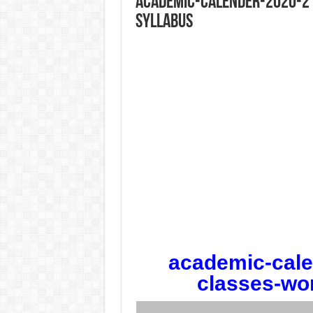
academic-calender-2020-2
syllabus
academic-cale
classes-wo