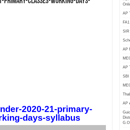
1-primary-classes-working-days-
Onli
AP T
FA1
SIR 
Sch
AP 
MEG
AP 
SBI 
MEG
Thal
AP 
nder-2020-21-primary-
Guid
rking-days-syllabus
Dist
G.O