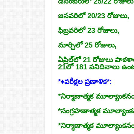
డిసెంబరులో 25/22 రోజులు
జనవరిలో 20/23 రోజులు,
ఫిబ్రవరిలో 23 రోజులు,
మార్చిలో 25 రోజులు,
ఏప్రిల్‌లో 21 రోజులు పాఠ
21లో 181 పనిదినాలు ఉ
*♦పరీక్షల ప్రణాళిక*:
*నిర్మాణాత్మక మూల్యాంకనం
*సంగ్రహణాత్మక మూల్యాంకన
*నిర్మాణాత్మక మూల్యాంకనం