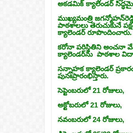
అకడమిక్‌ క్యాలెండర్‌ సిద్ధమై
ముఖ్యమంత్రి జగన్మోహన్‌రెడ
పాఠశాలలు తెరుచుకునే పక
క్యాలెండర్‌ రూపొందించారు.
కరోనా పరిస్థితిని అంచనా వ
క్యాలెండర్‌ను పాఠశాల విద్య
సన్నాహక క్యాలెండర్‌ ప్రక
పునఃప్రారంభిస్తారు.
సెప్టెంబరులో 21 రోజులు,
అక్టోబరులో 21 రోజులు,
నవంబరులో 24 రోజులు,