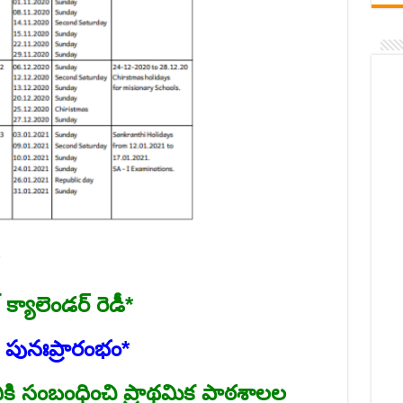
క్యాలెండర్‌ రెడీ*
 పునఃప్రారంభం*
ికి సంబంధించి ప్రాథమిక పాఠశాలల