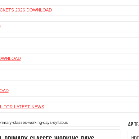
 TICKETS 2026 DOWNLOAD
k
 DOWNLOAD
LOAD
L FOR LATEST NEWS
rimary-classes-working-days-syllabus
AP Te
HDFC