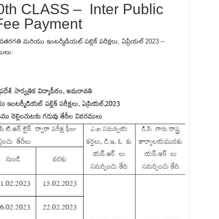
th CLASS – Inter Public
 Fee Payment
 పదవతరగతి మరియు ఇంటర్మీడియట్ పబ్లిక్ పరీక్షలు, ఏప్రియల్ 2023 –
ములు: