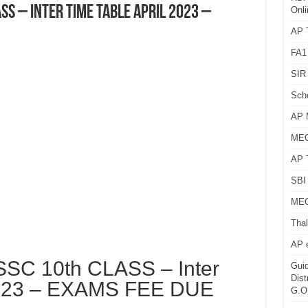
SS – Inter Time Table April 2023 –
Onli
AP T
FA1
SIR 
Sch
AP 
MEG
AP 
SBI 
MEG
Thal
AP 
SC 10th CLASS – Inter
Guid
Dist
 2023 – EXAMS FEE DUE
G.O