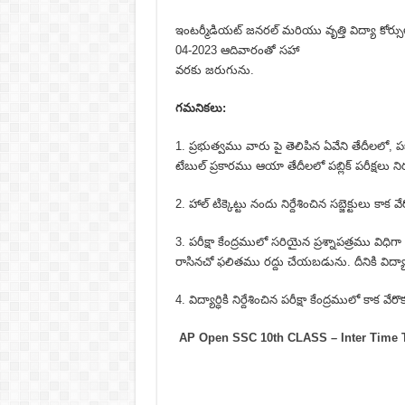
ఇంటర్మీడియట్ జనరల్ మరియు వృత్తి విద్యా కోర్సులకు
04-2023 ఆదివారంతో సహా
వరకు జరుగును.
గమనికలు:
1. ప్రభుత్వము వారు పై తెలిపిన ఏవేని తేదీలలో, పబ
టేబుల్ ప్రకారము ఆయా తేదీలలో పబ్లిక్ పరీక్షలు 
2. హాల్ టిక్కెట్టు నందు నిర్దేశించిన సబ్జెక్టులు కాక 
3. పరీక్షా కేంద్రములో సరియైన ప్రశ్నాపత్రము విధిగా
రాసినచో ఫలితము రద్దు చేయబడును. దీనికి విద్యా
4. విద్యార్ధికి నిర్దేశించిన పరీక్షా కేంద్రములో కాక 
AP Open SSC 10th CLASS – Inter Time 