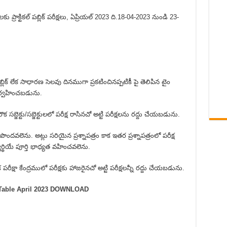
 ప్రాక్టికల్ పబ్లిక్ పరీక్షలు, ఏప్రియల్ 2023 ది.18-04-2023 నుండి 23-
్లిక్ లేక సాధారణ సెలవు దినముగా ప్రకటించినప్పటికీ పై తెలిపిన టైం
నిర్వహించబడును.
వేరొక సబ్జెక్టు/సబ్జెక్టులలో పరీక్ష రాసినచో అట్టి పరీక్షలను రద్దు చేయబడును.
 పొందవలెను. అట్లు సరియైన ప్రశ్నాపత్రం కాక ఇతర ప్రశ్నాపత్రంలో పరీక్ష
ర్థియే పూర్తి భాధ్యత వహించవలెను.
వేరొక పరీక్షా కేంద్రములో పరీక్షకు హాజరైనచో అట్టి పరీక్షలన్నీ రద్దు చేయబడును.
Table April 2023 DOWNLOAD