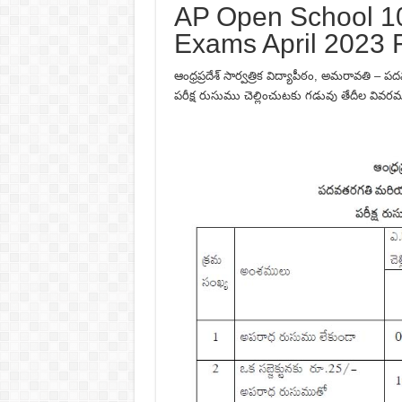
AP Open School 10
Exams April 2023
ఆంధ్రప్రదేశ్ సార్వత్రిక విద్యాపీఠం, అమరావతి –
పరీక్ష రుసుము చెల్లించుటకు గడువు తేదీల వివర