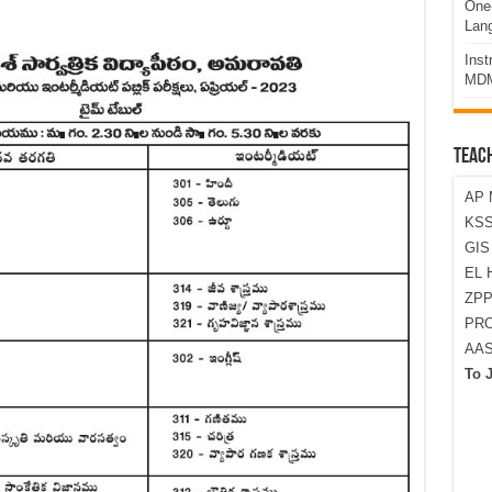
One-
Lan
Ins
MDM
TEAC
AP 
KSS
GI
EL 
ZPP
PRO
AA
To 