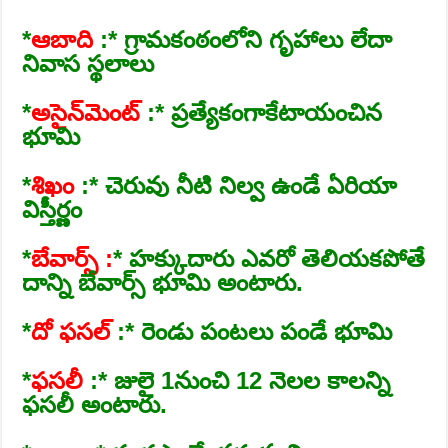
*
ఆబాది
:* గ్రామకంఠంలోని గృహాలు లేదా
నివాస స్థలాలు
*
అసైన్‌మెంట్‌
:* ప్రత్యేకంగాకేటాయంచిన
భూమి
*
శిఖం
:* చెరువు నీటి నిల్వ ఉండే ఏరియా
విస్తీర్ణం
*
బేవార్స్‌ :
* హక్కుదారు ఎవరో తెలియకపోతే
దాన్ని బేవార్స్‌ భూమి అంటారు.
*
దో ఫసల్‌
:* రెండు పంటలు పండే భూమి
*
ఫసలీ
:* జులై 1నుంచి 12 నెలల కాలన్ని
ఫసలీ అంటారు.