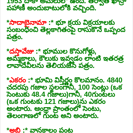
1953 దాకా అమలులో ఉంది. తర్వాత ఖాస్రా
పహాణీ అందుబాటులోకి వచ్చింది.
*
సాదాబైనామా
:* భూ క్రయ విక్రయాలకు
సంబంధించి తెల్లకాగితంపై రాసుకొనే ఒప్పంద
పత్రం.
*
దస్తావేజు
:* భూముల కొనుగోళ్లు,
అమ్మకాలు, కౌలుకు ఇవ్వడం లాంటి ఇతరత్ర
లావాదేవీలను తెలియజేసే పత్రం.
*
ఎకరం
:* భూమి విస్తీర్ణం కొలమానం. 4840
చదరపు గజాల స్థలంగానీ, 100 సెంట్లు (ఒక
సెంటుకు 48.4 గజాలు)గానీ, 40గుంటలు
(ఒక గుంటకు 121 గజాలు)ను ఎకరం
అంటారు. ఆంధ్రా ప్రాంతంలో సెంటు,
తెలంగాణలో గుంట అని అంటారు.
*
అబి
:* వానకాలం పంట