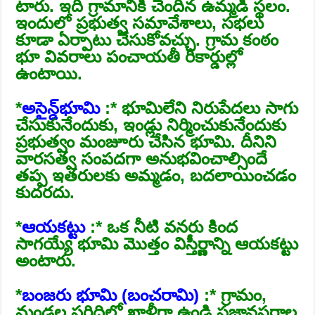
టారు. ఇది గ్రామానికి చెందిన ఉమ్మడి స్థలం.
ఇందులో ప్రభుత్వ సమావేశాలు, సభలు
కూడా ఏర్పాటు చేసుకోవచ్చు. గ్రామ కంఠం
భూ వివరాలు పంచాయతీ రికార్డుల్లో
ఉంటాయి.
*
అసైన్డ్‌భూమి
:* భూమిలేని నిరుపేదలు సాగు
చేసుకునేందుకు, ఇండ్లు నిర్మించుకునేందుకు
ప్రభుత్వం మంజూరు చేసిన భూమి. దీనిని
వారసత్వ సంపదగా అనుభవించాల్సిందే
తప్ప ఇతరులకు అమ్మడం, బదలాయించడం
కుదరదు.
*
ఆయకట్టు
:* ఒక నీటి వనరు కింద
సాగయ్యే భూమి మొత్తం విస్తీర్ణాన్ని ఆయకట్టు
అంటారు.
*
బంజరు భూమి (బంచరామి)
:* గ్రామం,
మండల పరిధిలో ఖాళీగా ఉండి ప్రజావసరాల