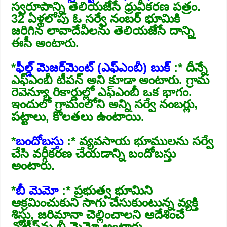
స్వరూపాన్ని తెలియజేసే ధ్రువీకరణ పత్రం.
32 ఏళ్లలోపు ఓ సర్వే నంబర్‌ భూమికి
జరిగిన లావాదేవీలను తెలియజేసే దాన్ని
ఈసీ అంటారు.
*
ఫీల్డ్‌ మెజర్‌మెంట్‌ (ఎఫ్‌ఎంబీ) బుక్
‌ :* దీన్నే
ఎఫ్‌ఎంబీ టీపన్‌ అని కూడా అంటారు. గ్రామ
రెవెన్యూ రికార్డుల్లో ఎఫ్‌ఎంబీ ఒక భాగం.
ఇందులో గ్రామంలోని అన్ని సర్వే నంబర్లు,
పట్టాలు, కొలతలు ఉంటాయి.
*
బందోబస్తు
:* వ్యవసాయ భూములను సర్వే
చేసి వర్గీకరణ చేయడాన్ని బందోబస్తు
అంటారు.
*
బీ మెమో
:* ప్రభుత్వ భూమిని
ఆక్రమించుకుని సాగు చేసుకుంటున్న వ్యక్తి
శిస్తు, జరిమానా చెల్లించాలని ఆదేశించే
నోటీస్‌ను బీ మెమో అంటారు.