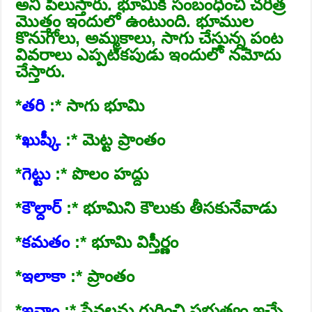
అని పిలుస్తారు. భూమికి సంబంధించి చరిత్ర
మొత్తం ఇందులో ఉంటుంది. భూముల
కొనుగోలు, అమ్మకాలు, సాగు చేస్తున్న పంట
వివరాలు ఎప్పటికపుడు ఇందులో నమోదు
చేస్తారు.
*
తరి
:* సాగు భూమి
*
ఖుష్కీ
:* మెట్ట ప్రాంతం
*
గెట్టు
:* పొలం హద్దు
*
కౌల్దార్‌
:* భూమిని కౌలుకు తీసకునేవాడు
*
కమతం
:* భూమి విస్తీర్ణం
*
ఇలాకా
:* ప్రాంతం
*
ఇనాం
:* సేవలను గుర్తించి ప్రభుత్వం ఇచ్చే