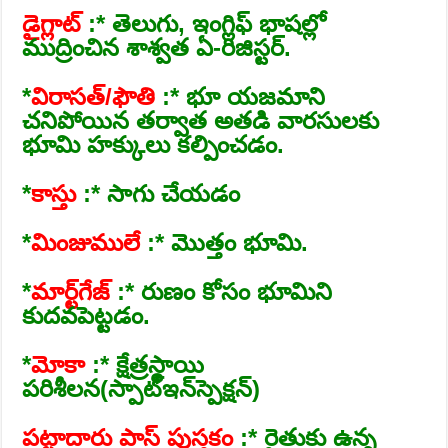
డైగ్లాట్‌
:* తెలుగు, ఇంగ్లిఫ్‌ భాషల్లో
ముద్రించిన శాశ్వత ఏ-రిజిస్టర్‌.
*
విరాసత్‌/ఫౌతి
:* భూ యజమాని
చనిపోయిన తర్వాత అతడి వారసులకు
భూమి హక్కులు కల్పించడం.
*
కాస్తు
:* సాగు చేయడం
*
మింజుములే
:* మొత్తం భూమి.
*
మార్ట్‌గేజ్‌
:* రుణం కోసం భూమిని
కుదవపెట్టడం.
*
మోకా
:* క్షేత్రస్థాయి
పరిశీలన(స్పాట్‌ఇన్‌స్పెక్షన్‌)
పట్టాదారు పాస్‌ పుస్తకం
:* రైతుకు ఉన్న