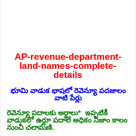
AP-revenue-department-
land-names-complete-
details
భూమి వాడుక భాషలో
రెవెన్యూ పదజాలం
వాటి పేర్లు
రెవెన్యూ పదాలకు అర్ధాలు* ఇప్పటికీ
వాడుకలో ఉర్దూ పదాలే అధికం
నిజాం కాలం
నుంచీ చలామణి.