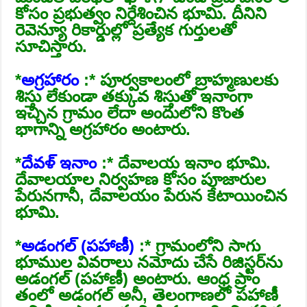
కోసం ప్రభుత్వం నిర్దేశించిన భూమి. దీనిని
రెవెన్యూ రికార్డుల్లో ప్రత్యేక గుర్తులతో
సూచిస్తారు.
*
అగ్రహారం
:* పూర్వకాలంలో బ్రాహ్మణులకు
శిస్తు లేకుండా తక్కువ శిస్తుతో ఇనాంగా
ఇచ్చిన గ్రామం లేదా అందులోని కొంత
భాగాన్ని అగ్రహారం అంటారు.
*
దేవళ్‌ ఇనాం
:* దేవాలయ ఇనాం భూమి.
దేవాలయాల నిర్వహణ కోసం పూజారుల
పేరునగానీ, దేవాలయం పేరున కేటాయించిన
భూమి.
*
అడంగల్‌ (పహాణీ)
:* గ్రామంలోని సాగు
భూముల వివరాలు నమోదు చేసే రిజిస్టర్‌ను
అడంగల్‌ (పహాణీ) అంటారు. ఆంధ్ర ప్రాం
తంలో అడంగల్‌ అనీ, తెలంగాణలో పహాణీ