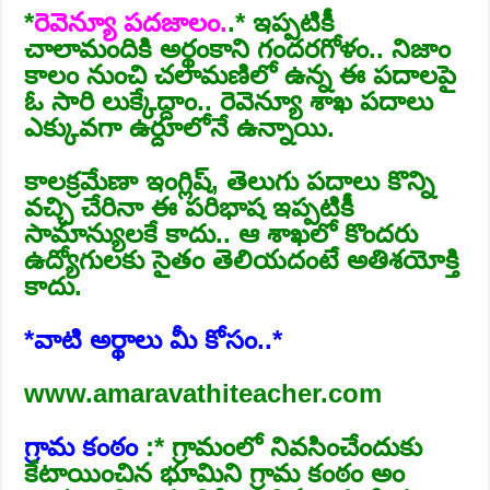
*
రెవెన్యూ పదజాలం.
.* ఇప్పటికీ
చాలామందికి అర్థంకాని గందరగోళం.. నిజాం
కాలం నుంచి చలామణిలో ఉన్న ఈ పదాలపై
ఓ సారి లుక్కేద్దాం.. రెవెన్యూ శాఖ పదాలు
ఎక్కువగా ఉర్దూలోనే ఉన్నాయి.
కాలక్రమేణా ఇంగ్లిష్‌, తెలుగు పదాలు కొన్ని
వచ్చి చేరినా ఈ పరిభాష ఇప్పటికీ
సామాన్యులకే కాదు.. ఆ శాఖలో కొందరు
ఉద్యోగులకు సైతం తెలియదంటే అతిశయోక్తి
కాదు.
*వాటి అర్థాలు మీ కోసం..*
www.amaravathiteacher.com
గ్రామ కంఠం
:* గ్రామంలో నివసించేందుకు
కేటాయించిన భూమిని గ్రామ కంఠం అం