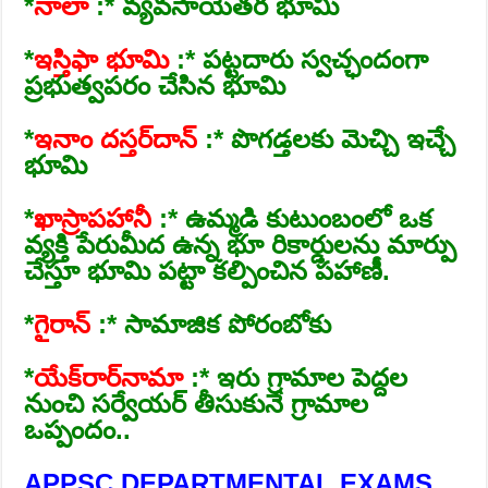
*
నాలా
:* వ్యవసాయేతర భూమి
*
ఇస్తిఫా భూమి
:* పట్టదారు స్వచ్ఛందంగా
ప్రభుత్వపరం చేసిన భూమి
*
ఇనాం దస్తర్‌దాన్
‌ :* పొగడ్తలకు మెచ్చి ఇచ్చే
భూమి
*
ఖాస్రాపహానీ
:* ఉమ్మడి కుటుంబంలో ఒక
వ్యక్తి పేరుమీద ఉన్న భూ రికార్డులను మార్పు
చేస్తూ భూమి పట్టా కల్పించిన పహాణీ.
*
గైరాన్‌
:* సామాజిక పోరంబోకు
*
యేక్‌రార్‌నామా
:* ఇరు గ్రామాల పెద్దల
నుంచి సర్వేయర్‌ తీసుకునే గ్రామాల
ఒప్పందం..
APPSC DEPARTMENTAL EXAMS