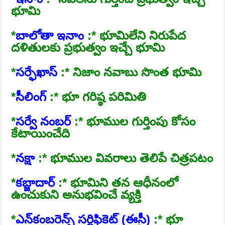
భూమి
*
బాలోతా ఇనాం
:* భూమిలేని నిరుపేద
దళితులకు ప్రభుత్వం ఇచ్చే భూమి
*
సర్ఫేఖాస్‌
:* నిజాం నవాబు సొంత భూమి
*
సీలింగ్‌
:* భూ గరిష్ఠ పరిమితి
*
సర్వే నంబర్‌
:* భూముల గుర్తింపు కోసం
కేటాయించేది
*
నక్షా
:* భూముల వివరాలు తెలిపే చిత్రపటం
*
కబ్జాదార్‌
:* భూమిని తన ఆధీనంలో
ఉంచుకుని అనుభవించే వ్యక్తి
*
ఎన్‌కంబరెన్స్‌ సర్టిఫికెట్‌ (ఈసీ)
:* భూ