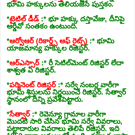
భూమి హక్కులను తెలియజేసే పుస్తకం.
*
టైటిల్‌ డీడ్‌
:* భూ హక్కు దస్తావేజు, దీనిపై
ఆర్డీవో సంతకం ఉంటుంది.
*
ఆర్వోఆర్‌ (రికార్డ్స్‌ ఆఫ్‌ రైట్స్‌)
:* భూమి
యాజమాన్య హక్కుల రిజిస్టర్‌.
*
ఆర్‌ఎస్సార్
‌ :* రీ సెటిల్‌మెంట్‌ రిజిస్టర్‌ లేదా
శాశ్వత ఏ రిజిస్టర్‌.
*
పర్మినెంట్‌ రిజిస్టర్‌
:* సర్వే నంబర్ల వారీగా
భూమి శిస్తులను నిర్ణయించే రిజిస్టర్‌. సేత్వార్‌
స్థానంలో దీన్ని ప్రవేశపెట్టారు.
*
సేత్వార్
‌ :* రెవెన్యూ గ్రామాల వారీగా
మొదటి సారి చేసిన భూమి సర్వే వివరాలు,
పట్టాదారుల వివరాలు తెలిపే రిజిస్టర్‌. ఇది