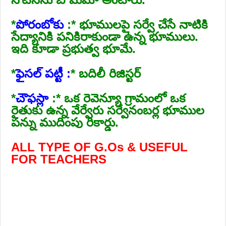
*
పోరంబోకు
:* భూములపై సర్వే చేసే నాటికి
సేద్యానికి పనికిరాకుండా ఉన్న భూములు.
ఇది కూడా ప్రభుత్వ భూమే.
*
ఫైసల్‌ పట్టీ :
* బదిలీ రిజిస్టర్‌
*
చౌఫస్లా
:* ఒక రెవెన్యూ గ్రామంలో ఒక
రైతుకు ఉన్న వేర్వేరు సర్వేనంబర్ల భూముల
పన్ను ముదింపు రికార్డు.
ALL TYPE OF G.Os & USEFUL
FOR TEACHERS