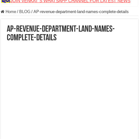
JOIN VENKAT S WHATSAPP CHANNEL FOR LATEST NEWS
Home
/
BLOG
/
AP-revenue-department-land-names-complete-details
AP-revenue-department-land-names-
complete-details