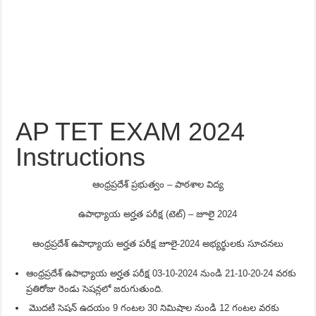
AP TET EXAM 2024
Instructions
ఆంధ్రప్రదేశ్ ప్రభుత్వం – పాఠశాల విద్య
ఉపాధ్యాయ అర్హత పరీక్ష (టెట్) – జూలై 2024
ఆంధ్రప్రదేశ్ ఉపాధ్యాయ అర్హత పరీక్ష జూలై-2024 అభ్యర్థులకు సూచనలు
ఆంధ్రప్రదేశ్ ఉపాధ్యాయ అర్హత పరీక్ష 03-10-2024 నుండి 21-10-20-24 వరకు
ప్రతిరోజు రెండు సెషన్లలో జరుగుతుంది.
మొదటి సెషన్ ఉదయం 9 గంటల 30 నిమిషాల నుండి 12 గంటల వరకు