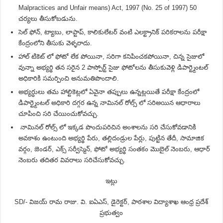
Malpractices and Unfair means) Act, 1997 (No. 25 of 1997) 50
చర్యలు తీసుకోబడును.
సెల్ ఫోన్, ట్యాబు, లాప్టాప్, కాలికులేటర్ వంటి ఎలక్ట్రానిక్ పరికరాలను పరీక్షా
కేంద్రంలోని తీసుకు వెళ్ళరాదు.
హాల్ టికెట్ లో ఫోటో లేక పోయినా, సరిగా కనిపించకపోయినా, చిన్న సైజులో
వున్నా అభ్యర్థి తన సరైన 2 పాస్పోర్ట్ సైజు ఫోటోలను తీసుకువెళ్లి డిపార్ట్మెంటల్
అధికారికి సమర్పించి అనుమతిపొందాలి.
అభ్యర్ధులు తమ హాల్టికెట్లలో ఏవైనా తప్పులు ఉన్నట్లయితే పరీక్షా కేంద్రంలో
డిపార్ట్మెంటల్ అధికారి దగ్గర ఉన్న నామినల్ రోల్స్ లో సరిఅయిన ఆధారాలు
చూపించి సరి చేయించుకోవచ్చు.
నామినల్ రోల్స్ లో ఇక్కడ పొందుపరిచిన అంశాలను సరి చేసుకోవడానికి
అవకాశం ఉంటుంది అభ్యర్థి పేరు, తల్లిదండ్రుల పేర్లు, పుట్టిన తేదీ, సామాజిక
వర్గం, జెండర్, ఎక్స్ సర్వీస్మెన్, ఫోటో అభ్యర్థి సంతకం మొబైల్ నెంబరు, ఆధార్
నెంబరు తదితర వివరాలు సరిచేసుకోవచ్చు.
ఇట్లు
SD/- విజయ్ రామ రాజు. వి. ఐఏఎస్, డైరెక్టర్, పాఠశాల విద్యాశాఖ ఆంధ్ర ప్రదేశ్
ప్రభుత్వం