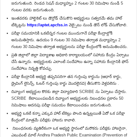
జరుగుతుంది. రెండవ సెషన్ మధ్యాహ్నం 2 గంటల 30 నిమిషాల నుండి 5
గంటల వరకు జరుగుతుంది.
ఇంతవరకు హాల్టికెట్ లు డౌన్లోడ్ చేసుకొని అభ్యర్థులు సత్వరమే తమ హాల్
టిక్కెట్లను
https://aptet.apcfss.in
వెబ్సైటు నుండి డౌన్ లోడ్ చేసుకోవాలి.
పరీక్షా సమయానికి ఒకటిన్నర గంటల ముందుగానే పరీక్షా కేంద్రాల్లోకి
అనుమతిస్తారు. ఉదయం 9 గంటల 30 నిమిషాల తర్వాత మధ్యాహ్నం 2
గంటల 30 నిమిషాల తర్వాత అభ్యర్థులను పరీక్షా కేంద్రంలోకి అనుమతించరు.
ప్రతి జిల్లాలో జిల్లా విద్యాశాఖ అధికారి కార్యాలయంలో సహాయ కేంద్రం ఏర్పాటు
చేసి ఉన్నారు. అభ్యర్ధులకు ఎలాంటి సందేహాలు ఉన్నా సహాయ కేంద్రానికి ఫోన్
సందేహాలు నివృత్తి కోవచ్చు.
పరీక్షా కేంద్రానికి అభ్యర్థి తప్పనిసరిగా తన గుర్తింపు కార్డును (ఆధార్ కార్డు,
డ్రైవింగ్ లైసెన్స్, ఓటర్ గుర్తింపు కార్డు మొదలైనవి) తీసుకొని వెళ్లవలెను .
దివ్యాంగ అభ్యర్థుల కొరకు జిల్లా విద్యాధికారి SCRIBE ను ఏర్పాటు చేస్తారు.
SCRIBE కేటాయింపబడిన దివ్యాంగ అభ్యర్థులకు నిబంధనల ప్రకారం 50
నిమిషాలు అదనపు పరీక్షా సమయం కేటాయించడం జరుగుతుంది.
అభ్యర్థి ఒకటి కన్నా ఎక్కువ హాల్ టికెట్లు పొంది ఉన్నట్లయితే ఏదో ఒక పరీక్షా
కేంద్రంలో మాత్రమే పరీక్షకు హాజరు కావాలి.
నిబంధనలకు వ్యతిరేకంగా ఒక అభ్యర్థి స్థానంలో మరొకరు పరీక్షకు హాజరైనా,
ఎటువంటి మాల్ Andhra Pradesh Public Examination (Prevention of