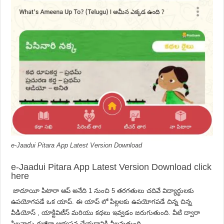
e-Jaadui Pitara App Latest Version Download
e-Jaadui Pitara App Latest Version Download click
here
జాదూయీ పిటారా ఆప్ అనేది 1 నుంచి 5 తరగతులు చదివే విద్యార్థులకు
ఉపయోగపడే ఒక యాప్. ఈ యాప్ లో పిల్లలకు ఉపయోగపడే చిన్న చిన్న
వీడియోస్ , యాక్టివిటీస్ మరియు కథలు ఇవ్వడం జరుగుతుంది. వీటి ద్వారా
పిల్లవాడు ఈజీగా అభ్యసన చేయడానికి వీలవుతుంది.