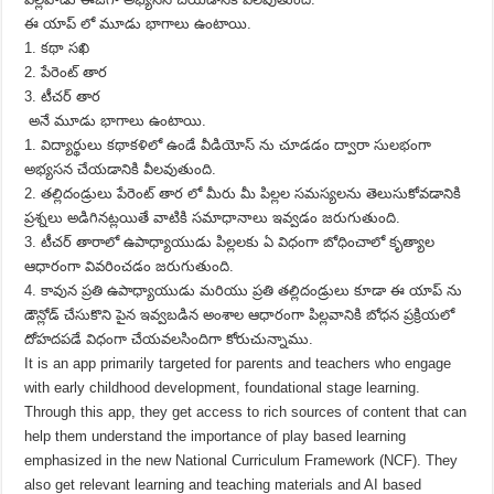
ఈ యాప్ లో మూడు భాగాలు ఉంటాయి.
1. కథా సఖి
2. పేరెంట్ తార
3. టీచర్ తార
అనే మూడు భాగాలు ఉంటాయి.
1. విద్యార్థులు కథాకళిలో ఉండే వీడియోస్ ను చూడడం ద్వారా సులభంగా
అభ్యసన చేయడానికి వీలవుతుంది.
2. తల్లిదండ్రులు పేరెంట్ తార లో మీరు మీ పిల్లల సమస్యలను తెలుసుకోవడానికి
ప్రశ్నలు అడిగినట్లయితే వాటికి సమాధానాలు ఇవ్వడం జరుగుతుంది.
3. టీచర్ తారాలో ఉపాధ్యాయుడు పిల్లలకు ఏ విధంగా బోధించాలో కృత్యాల
ఆధారంగా వివరించడం జరుగుతుంది.
4. కావున ప్రతి ఉపాధ్యాయుడు మరియు ప్రతి తల్లిదండ్రులు కూడా ఈ యాప్ ను
డౌన్లోడ్ చేసుకొని పైన ఇవ్వబడిన అంశాల ఆధారంగా పిల్లవానికి బోధన ప్రక్రియలో
దోహదపడే విధంగా చేయవలసిందిగా కోరుచున్నాము.
It is an app primarily targeted for parents and teachers who engage
with early childhood development, foundational stage learning.
Through this app, they get access to rich sources of content that can
help them understand the importance of play based learning
emphasized in the new National Curriculum Framework (NCF). They
also get relevant learning and teaching materials and AI based