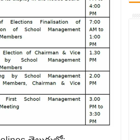
lines తెలుగులో: