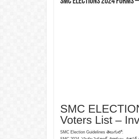
SMC ELECTIONS 2024 Forms –
SMC ELECTION
Voters List – In
SMC Election Guidelines తెలుగులో:
SMC 2024 ఎన్నికల షెడ్యూల్, రికార్డులు, రిజిస్టర