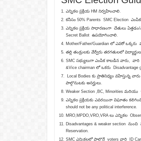
ఎన్నికల ప్రక్రియ HM నిర్వహించాలి.
కనీసం 50% Parents SMC Election ఎంపిక ప్
ఎన్నికల ప్రక్రియ సాధారణంగా చేతులు ఏత్తడం
Secret Ballot ఉపయోగించాలి.
Mother/Father/Guardian లో ఎవరో ఒక్కరు మాత్
తల్లి తండ్రులకు వేర్వేరు తరగతులలో విద్య
SMC సభ్యులుగా ఎంపిక కాబడిన వారు, వార
&Vice chairman లో ఒకరు Disadvantage 
Local Bodies కు ప్రాతినిధ్యం వహిస్తున్న వ
పాల్గొనుటకు అనర్హులు.
Weaker Section ,BC, Minorities మరియు 
ఎన్నికల ప్రక్రియకు ఎవరయినా విఘాతం కలిగ
should not be any political interference.
MRO,MPDO,VRO,VRA లు ఎన్నికల Observe
Disadvantages & weaker section నుంచి సభ
Reservation.
SMC ఎన్నికలలో పాల్గొనే voters వారి ID Car