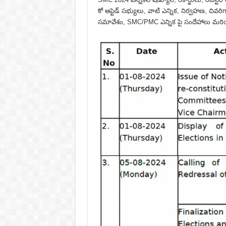
కో ఆప్టెడ్ సభ్యులు, వాటి ఎన్నిక, నిర్వహణ, చివరిగ
సమావేశం, SMC/PMC ఎన్నిక పై సందేహాలు మర