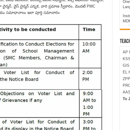
One-
ా చైర్మన్, వైస్ చైర్మన్ ఎన్నిక, వారి ప్రమాణ స్వీకారం, మొదటి PMC
Lan
ియు సమాధానాలు ఇలా పూర్తి సమాచారం
Ins
MDM
TEAC
AP 
KSS
GI
EL 
ZPP
PRO
AA
To 