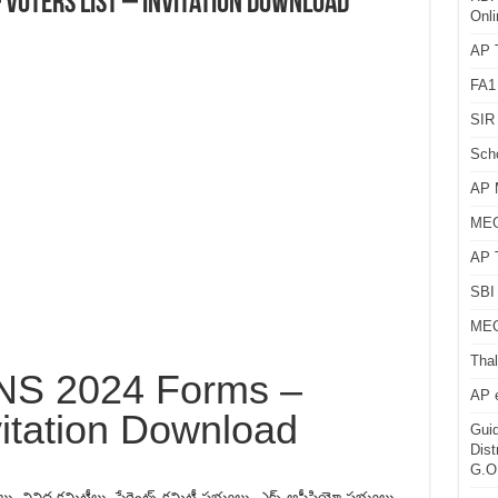
 Voters List – Invitation Download
Onli
AP T
FA1
SIR 
Sch
AP 
MEG
AP 
SBI 
MEG
Thal
S 2024 Forms –
AP 
vitation Download
Guid
Dist
G.O
్ లు, వివిధ కమిటీలు, పేరెంట్స్ కమిటీ సభ్యులు, ఎక్స్ అఫీసియో సభ్యులు,