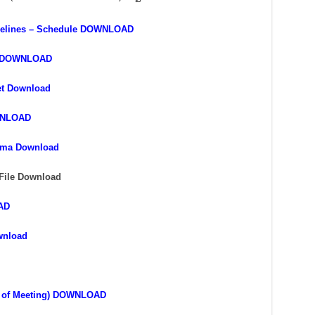
delines – Schedule DOWNLOAD
లో DOWNLOAD
t Download
WNLOAD
rma Download
File
Download
AD
wnload
s of Meeting) DOWNLOAD