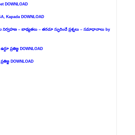
Sheet DOWNLOAD
 SSA, Kapada DOWNLOAD
ాల నిర్వహణ – బాథ్యతలు – తరచూ స్ఫురించే ప్రశ్నలు – సమాధానాలు by
 ఉర్దూ ప్రతిజ్ఙ DOWNLOAD
ల ప్రతిజ్ఙ DOWNLOAD