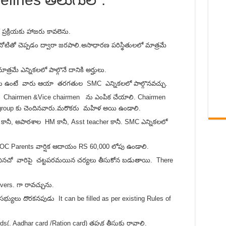
రక్రియకు హాజరు కావలెను.
/నోటితో చెప్పడం ద్వారా జరపాలి.అసాధారణ పరిస్థితులలో మాత్రమే
రమే ఎన్నికలలో పాల్గొనే దానికి అర్హులు.
ార్థులు ఉంటే వారు ఆయా తరగతుల SMC ఎన్నికలలో పాల్గొనవచ్చు.
ి Chairmen &Vice chairmen ను ఎంపిక చేయాలి. Chairmen
group కు చెందినవారు.మరొకరు మహిళ అయి ఉండాలి.
ారు కానీ, అపాఠశాల HM కానీ, Asst teacher కానీ. SMC ఎన్నికలలో
OC Parents వార్షిక ఆదాయం RS 60,000 లోపు ఉండాలి.
ించినచో వారిపై చట్టపరమయిన చర్యలు తీసుకోన బడుతాయి. There
rs. గా రావచ్చును.
్యులు దొరకనపుడు It can be filled as per existing Rules of
ds(. Aadhar card /Ration card) తప్పక తీసుకు రావాలి.