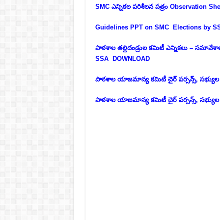
SMC ఎన్నికల పరిశీలన పత్రం Observation 
Guidelines PPT on SMC Elections by
పాఠశాల తల్లిదండ్రుల కమిటీ ఎన్నికలు – సమావేశ
SSA DOWNLOAD
పాఠశాల యాజమాన్య కమిటీ చైర్ పర్సన్స్, సభ్యుల
పాఠశాల యాజమాన్య కమిటీ చైర్ పర్సన్స్, సభ్యు