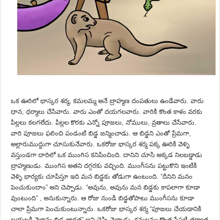
ఒక ఊరిలో భాస్కర శర్మ
,
కమలమ్మ అనే బ్రాహ్మణ దంపతులు ఉండేవారు. వారు
ధాన
,
ధర్మాలు చేసేవారు. వారు ఎంతో దయగలవారు. వారికి కొంత కాళం వరకు
పిల్లలు కలగలేదు
.
పిల్లల కొరకు ఎన్నో పూజలు, నోములు, వ్రతాలు చేసేవారు.
వారి పూజలు ఫలించి పండంటి బిడ్డ జన్మించాడు. ఆ బిడ్డని ఎంతో ప్రేమగా,
అల్లారుముద్దుగా చూసుకునేవారు. ఒకరోజు భాస్కర శర్మ పక్క ఊరికి వెళ్ళి
వస్తుండగా దారిలో ఒక ముంగిస కనిపించింది. దానిని చూసి అక్కడ నిలబడ్డాడు
బ్రాహ్మణుడు. ముంగిస అతని దగ్గరకు వచ్చింది. ముంగీసను పట్టుకొని ఇంటికి
వెళ్ళి భార్యకు చూపిస్తూ ఇది మన బిడ్డకు తోడుగా ఉంటుంది. “దీనిని మనం
పెంచుకుందాం” అని చెప్పాడు. “అవును, అవును మన బిడ్డకు కాపలాగా కూడా
వుంటుంది”
,
అనుకున్నారు. ఆ రోజు నుండి బిడ్డతోపాటు ముంగీసను కూడా
చాలా ప్రేమగా పెంచుకుంటున్నారు. ఒకరోజు భాస్కర శర్మ “పూజలు చేయడానికి
బయటకి వెళ్తాను బిడ్డ జాగ్రత” అని చెప్పి వెళ్ళాడు. కమలమ్మ కొంత సేపటి తర్వాత