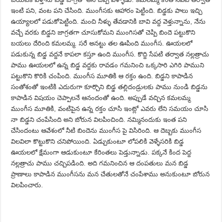
ఇంటి పని, వంట పని చేసింది. ముంగీసకు ఆహారం పెట్టింది. బిడ్డకు పాలు ఇచ్చి
ఉయ్యాలలో పడుకోపెట్టింది. మంచి నీళ్ళు తేవడానికి బావి వద్ద వెళ్తున్నాను, నేను
వచ్చే వరకు బిడ్డని జాగ్రతగా చూసుకోమని ముంగిసతో చెప్పి బిందె పట్టుకొని
బయలు దేరింది కమలమ్మ. సరే అనట్టు తల ఊపింది ముంగీస. ఊయలలో
పడుకున్న బిడ్డ వద్దనే కాపలా కస్తూ ఉంది ముంగీస. కొద్ది సేపటి తర్వాత నల్లత్రాచు
పాము ఊయలలో ఉన్న బిడ్డ వద్దకు రావడం గమనించి ఒక్కసారి ఎగిరి పాముని
పట్టుకొని కొరికి చంపింది. ముంగీస మూతికి ఆ రక్తం ఉంది. బిడ్డని కాపాడిన
సంతోశంతో ఇంటికి ఎదురుగా కూర్చొని బిడ్డ తల్లిదండ్రులకు పాము నుండి బిడ్డను
కాపాడిన విషయం చెప్పాలనే ఆనందంతో ఉంది. అప్పుడే వచ్చిన కమలమ్మ
ముంగీస మూతికి, వంటిపైన ఉన్న రక్తం చూసి ఇంట్లో ఎవరు లేని సమయం చూసి
నా బిడ్డని చంపేసింది అని బోరున విలపించింది. నమ్మినందుకు ఇంత పని
చేసిందంటు ఆవేశంలో నీటి బిందెను ముంగీస పై విసిరింది. ఆ దెబ్బకు ముంగీస
విలవిలా కొట్టుకొని చనిపోయింది. ఏడ్చుకుంటూ లోపలికి వెళ్ళేసరికి బిడ్డ
ఊయలలో క్షేమంగా ఆడుకుంటూ కేరింతలు పెడ్తున్నాడు. పక్కనే కింద పెద్ద
నల్లత్రాచు పాము చచ్చిపడింది. అది గమనించిన ఆ దంపతులు మన బిడ్డ
ప్రాణాలు కాపాడిన ముంగీసను మన చేతులతోనే చంపేశాము అనుకుంటూ బోరున
విలపించారు.