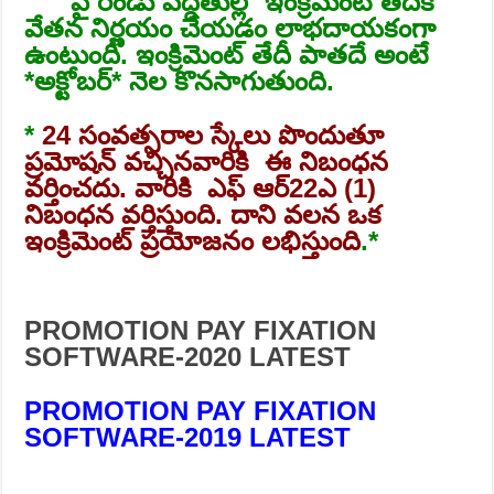
పై రెండు పద్దతుల్లో ఇంక్రిమెంట్ తేదీకి
వేతన నిర్ణయం చేయడం లాభదాయకంగా
ఉంటుంది. ఇంక్రిమెంట్ తేదీ పాతదే అంటే
*అక్టోబర్* నెల కొనసాగుతుంది.
*
24 సంవత్సరాల స్కేలు పొందుతూ
ప్రమోషన్ వచ్చినవారికి ఈ నిబంధన
వర్తించదు. వారికి ఎఫ్ ఆర్22ఎ (1)
నిబంధన వర్తిస్తుంది. దాని వలన ఒక
ఇంక్రిమెంట్ ప్రయోజనం లభిస్తుంది
.*
PROMOTION PAY FIXATION
SOFTWARE-2020 LATEST
PROMOTION PAY FIXATION
SOFTWARE-2019 LATEST