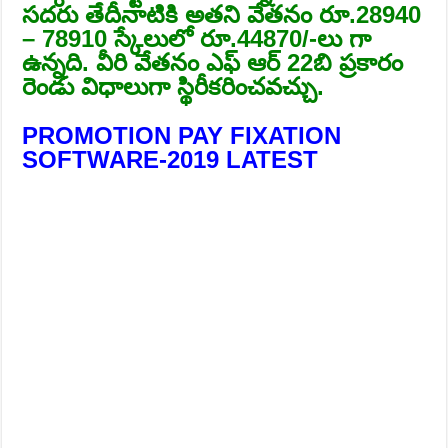
సదరు తేదీనాటికి అతని వేతనం రూ.28940
– 78910 స్కేలులో రూ.44870/-లు గా
ఉన్నది. వీరి వేతనం ఎఫ్ ఆర్ 22బి ప్రకారం
రెండు విధాలుగా స్థిరీకరించవచ్చు.
PROMOTION PAY FIXATION
SOFTWARE-2019 LATEST