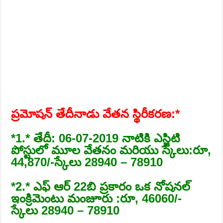
ప్రమోషన్ తేదీనాడు వేతన స్థిరీకరణ:*
*1.* తేదీ: 06-07-2019 నాటికి ఎస్జిటి
పోస్టులో మూల వేతనం మరియు స్కేలు:రూ,
44,870/-స్కేలు 28940 – 78910
*2.* ఎఫ్ ఆర్ 22బి ప్రకారం ఒక నోషనల్
ఇంక్రిమెంటు మంజూరు :రూ, 46060/-
స్కేలు 28940 – 78910