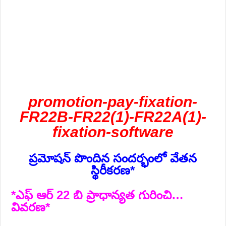
promotion-pay-fixation-
FR22B-FR22(1)-FR22A(1)-
fixation-software
ప్రమోషన్ పొందిన సందర్భంలో వేతన
స్థిరీకరణ*
*ఎఫ్ ఆర్ 22 బి ప్రాధాన్యత గురించి…
వివరణ*