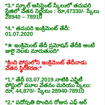
*3.* స్కూల్ అసిస్టెంట్ స్కేలులో తదుపరి
స్టేజిలో వేతన నిర్ణయం : రూ,47330/- స్కేలు
28940 – 78910
*4.* తదుపరి ఇంక్రిమెంట్ తేదీ:
01.07.2020
*★ ఇంక్రిమెంట్ తేదీ ప్రమోషన్ తేదీకి అంటే
జులై నెలకు మారుతుంది*
*
క్రింది పోస్టులోని ఇంక్రిమెంట్ తేదీనాడు
వేతన స్థిరీకరణ:*
*1.* తేదీ 03.07.2019 నాటికి ఎస్జిటీ
పోస్టులో మూల వేతనం మరియు స్కేలు:
రూ, 44,870/- స్కేలు 28940-78910
*2.* పదోన్నతి పొందిన రోజున ఎఫ్ ఆర్