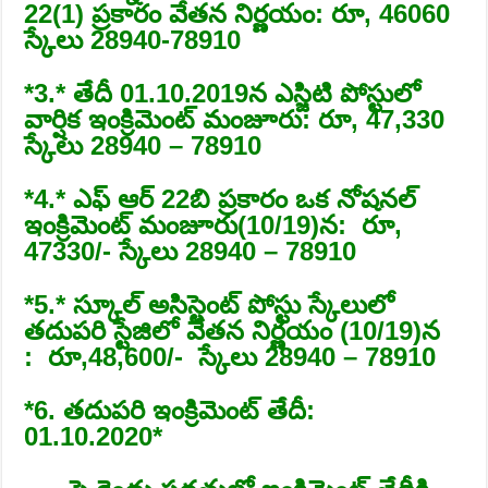
22(1) ప్రకారం వేతన నిర్ణయం: రూ, 46060
స్కేలు 28940-78910
*3.* తేదీ 01.10.2019న ఎస్జిటి పోస్టులో
వార్షిక ఇంక్రిమెంట్ మంజూరు: రూ, 47,330
స్కేలు 28940 – 78910
*4.* ఎఫ్ ఆర్ 22బి ప్రకారం ఒక నోషనల్
ఇంక్రిమెంట్ మంజూరు(10/19)న: రూ,
47330/- స్కేలు 28940 – 78910
*5.* స్కూల్ అసిస్టెంట్ పోస్టు స్కేలులో
తదుపరి స్టేజిలో వేతన నిర్ణయం (10/19)న
: రూ,48,600/- స్కేలు 28940 – 78910
*6. తదుపరి ఇంక్రిమెంట్ తేదీ:
01.10.2020*