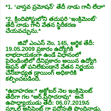
*1. ‘వాస్తవ ప్రమోషన్’ తేదీ నాడు గానీ లేదా*
*2. క్రిందిపోస్టులోని తదుపరి ‘ఇంక్రిమెంట్’
తేదీ నాడు గానీ వేతన స్థిరీకరణ
చేయవచ్చును.*
జివో ఎంఎస్ నెం. 145, ఆర్థిక తేదీ:
19.05.2009 ప్రకారం ఉద్యోగికి
లాభదాయకంగా ఉండే విధానంలో
పైరెండింటిలో దేనిప్రకారం అయిన ఉద్యోగి
ఆప్షన్ తో పనిలేకుండానే వేతన నిర్ణయం
చేసేబాధ్యత డ్రాయింగ్ అధికారికి
కల్పించబడింది.
*ఉదాహరణ:* అక్టోబర్ నెల ఇంక్రిమెంట్
తేదీగా గల *ఆర్.ప్రసాదరావు* అనే
ఉపాధ్యాయుడు తేదీ: 06.07.2019న
స్కూల్ అసిస్టెంట్ గా పదోన్నతి పొందినాడు.