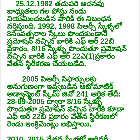
25.12.1982 తదుపరి అదనపు
బాధ్యతలు గల పోస్టు నందు
నియమించబడిన వారికి ఈ నిబంధన
వర్తిస్తుంది. 1992, 1998 పిఆర్సీ స్కేళ్ళలో
8సంవత్సరాల స్కేలు పొందకుండానే
ప్రమోషన్ వచ్చిన వారికి ఎఫ్ ఆర్ 22బి
ప్రకారం, 8/16 స్కేళ్ళు పొందుతూ ప్రమోషన్
వచ్చిన వారికి ఎఫ్ ఆర్ 22ఎ(1)ప్రకారం
వేతన స్థిరీకరణ చేయబడేది.
2005 పిఆర్సీ సిఫార్సులకు
అనుగుణంగా ఇవ్వబడిన ఆటోమాటిక్
అడ్వాన్మెంట్ స్కీమ్ జివో 241 ఆర్థిక తేదీ:
28-09-2005 ద్వారా 8/16 స్కేళ్ళు
పొందుతూ ప్రమోషన్ వచ్చిన వారికి కూడా
ఎఫ్ ఆర్ 22బి ప్రకారం వేతన స్థిరీకణలో
రెండు ఇంక్రిమెంట్లు లభిస్తాయి.
2010, 2015 వేతన స్కేళ్లలో ఆర్డినరీ