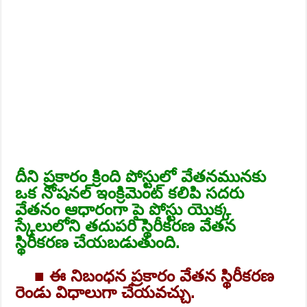
దీని ప్రకారం క్రింది పోస్టులో వేతనమునకు
ఒక నోషనల్ ఇంక్రిమెంట్ కలిపి సదరు
వేతనం ఆధారంగా పై పోస్టు యొక్క
స్కేలులోని తదుపరి స్థిరీకరణ వేతన
స్థిరీకరణ చేయబడుతుంది.
■ ఈ నిబంధన ప్రకారం వేతన స్థిరీకరణ
రెండు విధాలుగా చేయవచ్చు.