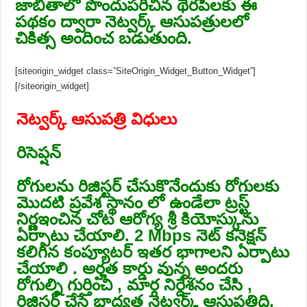
జాబితాలో పొందుపరిచిన థెరపీలకు ఈ
పథకం ద్వారా నెట్వర్క్ ఆసుపత్రులలో
చికిత్స అందించ బడుతుంది.
[siteorigin_widget class=”SiteOrigin_Widget_Button_Widget”]
[/siteorigin_widget]
నెట్వర్క్ ఆసుపత్రి విధులు
రిసెప్షన్
రోగులను రిజిస్టర్ చేసుకొనేందుకు రోగులకు
మొదటి ప్రవేశ స్థానం లో ఉండేలా ట్రస్ట్
నిర్ణఇంచిన చోట ఆరోగ్య శ్రీ కియోస్కును
ఏర్పాటు చేయాలి. 2 Mbps నెట్ కనెక్షన్
కలిగిన కంప్యూటర్ ఇతర భాగాలని ఏర్పాటు
చేయాలి . అర్హత కార్డు వున్న అందరు
రోగుల్ని గుర్తించి , మార్గ నిర్దేశనం చేసి ,
రిజిస్టర్ చేసే భాద్యత నెట్వర్క్ ఆసుపత్రిది.