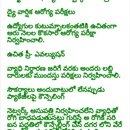
ద్యై వార్షిక ఆరోగ్య పరీక్షలు
ఉద్యోగుల కుటుమ్భాలకంతటికి ఉచితంగా
ఆరు నెలల కొకసారి ఆరోగ్య పరీక్షా
నిర్వహించాలి.
ఉచిత ప్రీ- ఎవల్యుషన్
వ్యాధి నిర్ధారణ జరిగే వరకు అందరు లబ్ది
దారులకు ముందస్తు పరిక్షలు నిర్వహించాలి.
సౌకర్యాలు అందుబాటులో లేనప్పుడు
ప్యాకేజీలపై కౌన్సెలింగ్
నెట్వర్క్ ఆసుపత్రి నిర్వహించలేని వ్యాధితో
రోగి బాధపడుతునట్లు గుర్తిస్తే అ రోగికి సరి
ఐన పద్దతిలో కౌన్సేల్లింగ్ చేసి దగర లోని వేరే