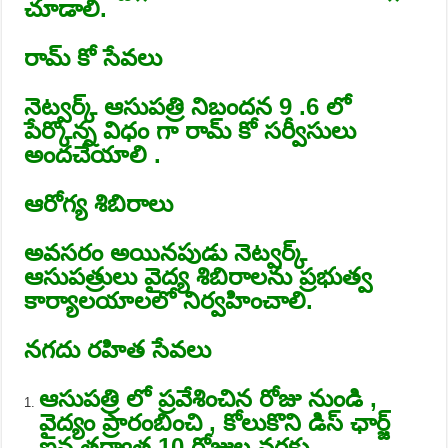
చూడాలి.
రామ్ కో సేవలు
నెట్వర్క్ ఆసుపత్రి నిబందన 9 .6 లో
పేర్కొన్న విధం గా రామ్ కో సర్వీసులు
అందచేయాలి .
ఆరోగ్య శిబిరాలు
అవసరం అయినపుడు నెట్వర్క్
ఆసుపత్రులు వైద్య శిబిరాలను ప్రభుత్వ
కార్యాలయాలలో నిర్వహించాలి.
నగదు రహిత సేవలు
ఆసుపత్రి లో ప్రవేశించిన రోజు నుండి ,
వైద్యం ప్రారంబించి , కోలుకొని డిస్ ఛార్జ్
ఐన తర్వాత 10 రోజుల వరకు