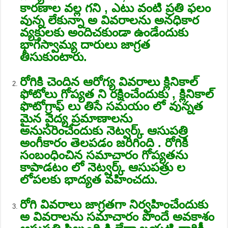
కారణాల వల్ల గని , ఎటు వంటి ప్రతి ఫలం
వున్న లేకున్నా అ వివరాలను అనధికార
వ్యక్తులకు అందిచకుండా ఉండేందుకు
భాగస్వామ్య దారులు జాగ్రత
తీసుకుంటారు.
రోగికి చెందిన ఆరోగ్య వివరాలు క్లినికాల్
ఫోటోలు గోప్యత ని రక్షించేందుకు , క్లినికాల్
ఫొటోగ్రాఫ్ లు తిసే సమయం లో వున్నత
మైన వైద్య ప్రమాణాలను
అనుసరించేందుకు నెట్వర్క్ ఆసుపత్రి
అంగీకారం తెలపడం జరిగింది . రోగికి
సంబంధించిన సమాచారం గోప్యతను
కాపాడటం లో నెట్వర్క్ ఆసుపత్రు ల
లోపలకు భాద్యత వహించదు.
రోగి వివరాలు జాగ్రతగా నిర్వహించేందుకు
అ వివరాలను సమాచారం పొందే అవకాశం