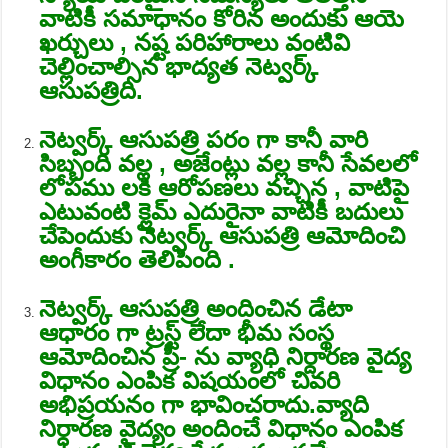
వాటికీ సమాధానం కోరిన అందుకు ఆయె
ఖర్చులు , నష్ట పరిహారాలు వంటివి
చెల్లించాల్సిన భాద్యత నెట్వర్క్
ఆసుపత్రిది.
నెట్వర్క్ ఆసుపత్రి పరం గా కానీ వారి
సిబ్బంది వల్ల , అజేంట్లు వల్ల కానీ సేవలలో
లోపము లకి ఆరోపణలు వచ్చిన , వాటిపై
ఎటువంటి క్లైమ్ ఎదురైనా వాటికీ బదులు
చేపెందుకు నెట్వర్క్ ఆసుపత్రి ఆమోదించి
అంగీకారం తెలిపింది .
నెట్వర్క్ ఆసుపత్రి అందించిన డేటా
ఆధారం గా ట్రస్ట్ లేదా భీమ సంస్థ
ఆమోదించిన ప్రీ- ను వ్యాధి నిర్దారణ వైద్య
విధానం ఎంపిక విషయంలో చివరి
అభిప్రయనం గా భావించరాదు.వ్యాది
నిర్దారణ వైద్యం అందించే విధానం ఎంపిక