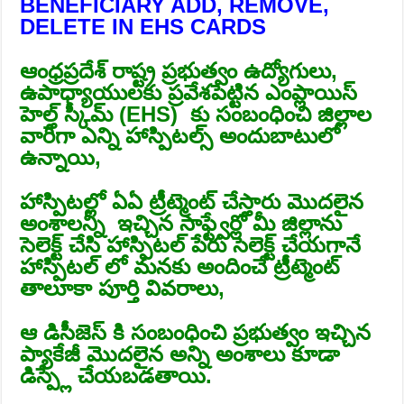
BENEFICIARY ADD, REMOVE,
DELETE IN EHS CARDS
ఆంధ్రప్రదేశ్ రాష్ట్ర ప్రభుత్వం ఉద్యోగులు,
ఉపాధ్యాయులకు ప్రవేశపెట్టిన ఎంప్లాయిస్
హెల్త్ స్కీమ్ (EHS) కు సంబంధించి జిల్లాల
వారీగా ఎన్ని హాస్పిటల్స్ అందుబాటులో
ఉన్నాయి,
హాస్పిటల్లో ఏఏ ట్రీట్మెంట్ చేస్తారు మొదలైన
అంశాలన్నీ ఇచ్చిన సాఫ్ట్వేర్లో మీ జిల్లాను
సెలెక్ట్ చేసి హాస్పిటల్ పేరు సెలెక్ట్ చేయగానే
హాస్పిటల్ లో మనకు అందించే ట్రీట్మెంట్
తాలూకా పూర్తి వివరాలు,
ఆ డిసీజెస్ కి సంబంధించి ప్రభుత్వం ఇచ్చిన
ప్యాకేజీ మొదలైన అన్ని అంశాలు కూడా
డిస్ప్లే చేయబడతాయి.