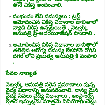
తోనే చికిస్త అందించాలి.
సంభందం లేని సమస్యలు : ట్రస్ట్
ఆమోదించిన చికిస్త విదానాల జాబితాలో
వ్యాది చికిస్త ఉన్నట్లయితే , నెట్వర్క్
ఆసుపత్రి ప్రీ-ఆదరయీజేషన్ పొందాలి .
ఆమోదించిన చికిస్త విధానాల జాబితాలో
తలెత్తిన ఆరోగ్య సమస్య లేకపోతె రోగిని
దగర లోని ప్రబుత్వ ఆసుపత్రి కి పంపాలి
.
సేవల నాణ్యత
నెట్వర్క్ ఆసుపత్రి సరైన ప్రమాణాలు వున్న
వైద్య విధానాన్ని అనుసరించాలి. నాన్య మైన
వైద్య సేవలు వైద్య విధానాలు , ఇంప్లాంట్స్
ఇతర ఇన్పుట్లను మాత్రమే వినియోగించేట్లు