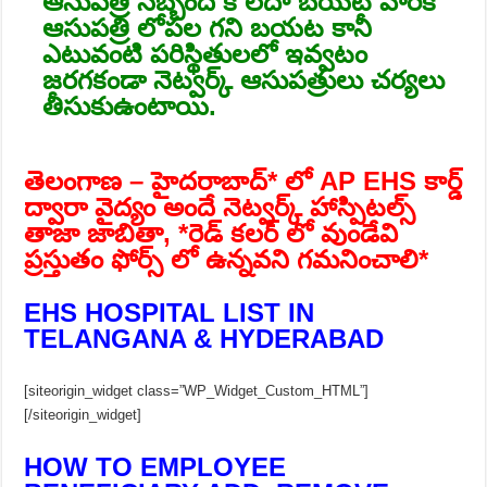
ఆసుపత్రి సిబ్బంది కి లేదా బయటి వారికీ
ఆసుపత్రి లోపల గని బయట కానీ
ఎటువంటి పరిస్థితులలో ఇవ్వటం
జరగకండా నెట్వర్క్ ఆసుపత్రులు చర్యలు
తీసుకుఉంటాయి.
తెలంగాణ – హైదరాబాద్* లో AP EHS కార్డ్
ద్వారా వైద్యం అందే నెట్వర్క్ హాస్పిటల్స్
తాజా జాబితా, *రెడ్ కలర్ లో వుండేవి
ప్రస్తుతం ఫోర్స్ లో ఉన్నవని గమనించాలి*
EHS HOSPITAL LIST IN
TELANGANA & HYDERABAD
[siteorigin_widget class=”WP_Widget_Custom_HTML”]
[/siteorigin_widget]
HOW TO EMPLOYEE