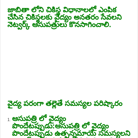
జాబితా లోని చికిస్థ విధానాలలో ఎంపిక
చేసిన చికిస్థలకు వైద్యం అనతరం సేవలని
నెట్వర్క్ ఆసుపత్రులు కొనసాగించాలి.
వైద్య పరంగా తల్లెతే సమస్యల పరిష్కారం
ఆసుపత్రి లో వైద్యం
పొందేటప్పుడు:ఆసుపత్రి లో వైద్యం
పొందేటప్పుడు ఉత్పన్నమాయే సమస్యలని