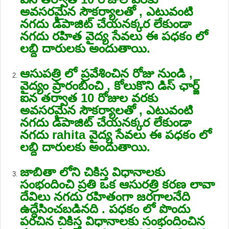
అవసరమైన సౌకర్యాలతో , ఎటువంటి
నగదు డిపాజిట్ చేయనక్కర లేకుండా
నగదు రహిత వైద్య సేవలు ఈ పధకం లో
లబ్ది దారులకు అందుతాయి.
ఆసుపత్రి లో ప్రవేశించిన రోజు నుండి ,
వైద్యం ప్రారంబించి , కోలుకొని డిస్ ఛార్జ్
ఐన తర్వాత 10 రోజుల వరకు
అవసరమైన సౌకర్యాలతో , ఎటువంటి
నగదు డిపాజిట్ చేయనక్కర లేకుండా
నగదు rahita వైద్య సేవలు ఈ పధకం లో
లబ్ది దారులకు అందుతాయి.
జాబితా లోని చికిస్త విధానాలకు
సంభందించి ప్రతి ఒక ఆసురత్రి కరణ లావా
దేవిలు నగదు రహితంగా జరగాలనేది
ఉద్దేసించబడినది . పధకం లో పొందు
పరచిన చికిస్త విధానాలకు సంభందించిన