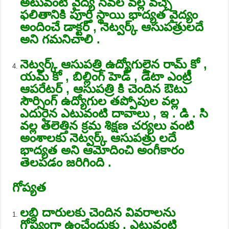
అటువంటి వైద్య సేవల వల్ల వచ్చే
ఫలితానికి పూర్తి స్థాయి భాద్యత వైద్యం
అందించే డాక్టర్ , నెట్వర్క్ ఆసుపత్రులదే
అని గమనిచాలి .
నెట్వర్క్ ఆసుపత్రి ఉద్యోగులైన రామ్ కో ,
యమ్ కో , బిల్లింగ్ హెడ్ , డేటా ఎంట్రీ
ఆపరేటర్ , ఆసుపత్రి కి చెందిన ఔటు
సౌర్సింగ్ ఉద్యోగుల తప్పోపుల వల్ల
ఎదురైన ఎటువంటి దావాలు , ఇ . డి . సి
వల్ల తలెత్తిన క్రమ శిక్షణ చర్యలు వంటి
అంశాలకు నెట్వర్క్ ఆసుపత్రు లదే
భాద్యత అని ఆమోదించి అంగీకారం
తెలపడం జరిగింది .
గోప్యత
లబ్ది దారులకు చెందిన వివరాలను
గోప్యంగా ఉంచేందుకు , ఎటువంటి