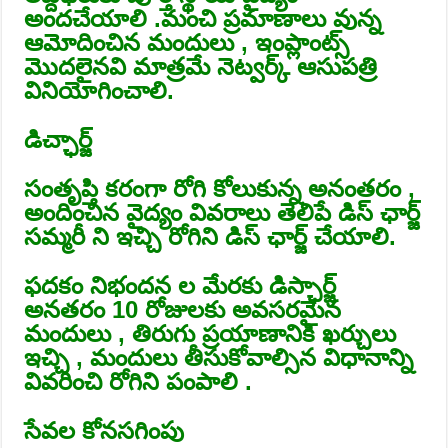
అందచేయాలి .మంచి ప్రమాణాలు వున్న
ఆమోదించిన మందులు , ఇంప్లాంట్స్
మొదలైనవి మాత్రమే నెట్వర్క్ ఆసుపత్రి
వినియోగించాలి.
డిచ్ఛార్జ్
సంతృప్తి కరంగా రోగి కోలుకున్న అనంతరం ,
అందించిన వైద్యం వివరాలు తెలిపే డిస్ ఛార్జ్
సమ్మరీ ని ఇచ్చి రోగిని డిస్ ఛార్జ్ చేయాలి.
ఫదకం నిభందన ల మేరకు డిస్ఛార్జ్
అనతరం 10 రోజులకు అవసరమైన
మందులు , తిరుగు ప్రయాణానికి ఖర్చులు
ఇచ్చి , మందులు తీసుకోవాల్సిన విధానాన్ని
వివరించి రోగిని పంపాలి .
సేవల కోనసగింపు