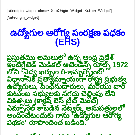
[siteorigin_widget class=”SiteOrigin_Widget_Button_Widget”]
[/siteorigin_widget]
ఉద్యోగుల ఆరోగ్య సంరక్షణ పధకం
(EHS)
ప్రస్తుతము అమలులో ఉన్న ఆంధ్ర ప్రదేశ్
ఇంటిగ్రేటెడ్ మెడికల్ అటెండెన్స్ రూల్స్ 1972
లోని ‘వైద్య ఖర్చుల రి-ఇమ్బర్స్మెంట్’
విధానానికి ప్రత్యామ్నాయంగా రాష్ట్ర ప్రభుత్వ
ఉద్యోగులు, పింఛనుదారులు, మరియు వారి
కుటుంబ సభ్యులకు నగదు చెల్లింపు లేని
చికిత్సలు (క్యాష్ లెస్ ట్రీట్ మెంట్)
ఎమ్పానేల్ కాబడిన నెట్వర్క్ ఆసుపత్రులలో
అందించేటందుకు గాను ‘ఉద్యోగుల ఆరోగ్య
పథకం’ రూపొందించ బడింది.