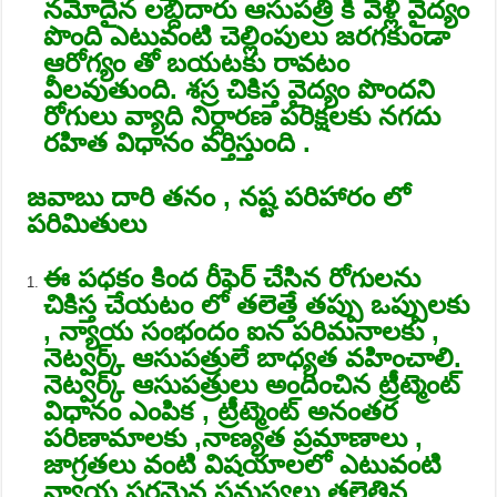
నమోదైన లబ్దిదారు ఆసుపత్రి కి వెళ్లి వైద్యం
పొంది ఎటువంటి చెల్లింపులు జరగకుండా
ఆరోగ్యం తో బయటకు రావటం
వీలవుతుంది. శస్ర చికిస్త వైద్యం పొందని
రోగులు వ్యాది నిర్దారణ పరిక్షలకు నగదు
రహిత విధానం వర్తిస్తుంది .
జవాబు దారి తనం , నష్ట పరిహారం లో
పరిమితులు
ఈ పధకం కింద రీఫెర్ చేసిన రోగులను
చికిస్త చేయటం లో తలెత్తే తప్పు ఒప్పులకు
, న్యాయ సంభందం ఐన పరిమనాలకు ,
నెట్వర్క్ ఆసుపత్రులే బాధ్యత వహించాలి.
నెట్వర్క్ ఆసుపత్రులు అందించిన ట్రీట్మెంట్
విధానం ఎంపిక , ట్రీట్మెంట్ అనంతర
పరిణామాలకు ,నాణ్యత ప్రమాణాలు ,
జాగ్రతలు వంటి విషయాలలో ఎటువంటి
న్యాయ పరమైన సమస్యలు తలెత్తిన