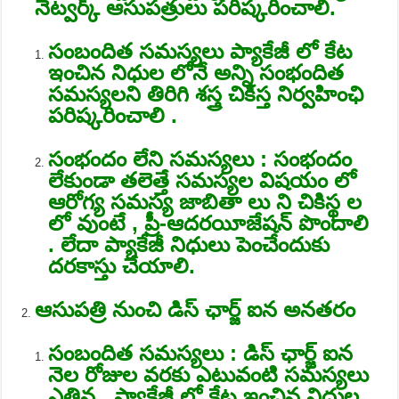
నెట్వర్క్ ఆసుపత్రులు పరిష్కరించాలి.
సంబందిత సమస్యలు ప్యాకేజీ లో కేట
ఇంచిన నిధుల లోనే అన్ని సంభందిత
సమస్యలని తిరిగి శస్త్ర చికిస్త నిర్వహింఛి
పరిష్కరించాలి .
సంభందం లేని సమస్యలు : సంభందం
లేకుండా తలెత్తే సమస్యల విషయం లో
ఆరోగ్య సమస్య జాబితా లు ని చికిస్థ ల
లో వుంటే , ప్రీ-ఆదరయీజేషన్ పొందాలి
. లేదా ప్యాకేజీ నిధులు పెంచేందుకు
దరకాస్తు చేయాలి.
ఆసుపత్రి నుంచి డిస్ ఛార్జ్ ఐన అనతరం
సంబందిత సమస్యలు : డిస్ ఛార్జ్ ఐన
నెల రోజుల వరకు ఎటువంటి సమస్యలు
ఎత్తిన , ప్యాకేజీ లో కేట ఇంచిన నిధుల