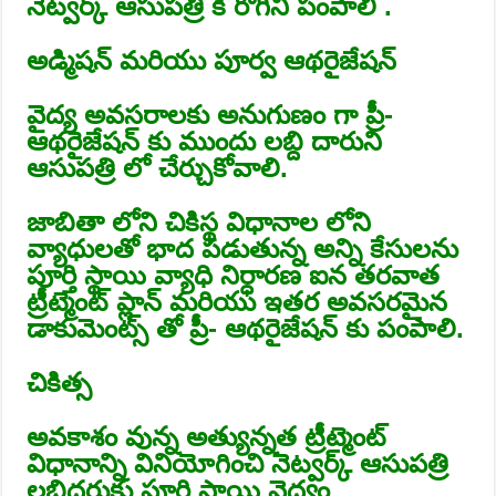
నెట్వర్క్ ఆసుపత్రి కి రోగిని పంపాలి .
అడ్మిషన్ మరియు పూర్వ ఆథరైజేషన్
వైద్య అవసరాలకు అనుగుణం గా ప్రీ-
ఆథరైజేషన్ కు ముందు లబ్ది దారుని
ఆసుపత్రి లో చేర్చుకోవాలి.
జాబితా లోని చికిస్థ విధానాల లోని
వ్యాధులతో భాద పడుతున్న అన్ని కేసులను
పూర్తి స్థాయి వ్యాధి నిర్ధారణ ఐన తరవాత
ట్రీట్మెంట్ ప్లాన్ మరియు ఇతర అవసరమైన
డాకుమెంట్స్ తో ప్రీ- ఆథరైజేషన్ కు పంపాలి.
చికిత్స
అవకాశం వున్న అత్యున్నత ట్రీట్మెంట్
విధానాన్ని వినియోగించి నెట్వర్క్ ఆసుపత్రి
లబ్దిధరుకు పూర్తి స్థాయి వైద్యం