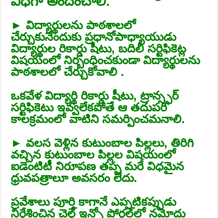
విధిగా అందించాలి.
► విద్యార్థులను పాఠశాలలో
చేర్చుకునేందుకు ప్రధానోపాధ్యాయుడు
విద్యార్థుల రికార్డు షీటు, బదిలీ సర్టిఫికెట్ల
విషయంలో నిర్బంధించకుండా విద్యార్థులను
పాఠశాలలో చేర్చుకోవాలి .
ఒకవేళ విద్యార్థి రికార్డు షీటు, ట్రాన్స్ఫర్‌
సర్టిఫికెటు ఇవ్వలేకపోతే ఆ తదుపరి
కాలక్రమంలో వాటిని సమర్పించమనాలి.
► వలస వెళ్లిన కుటుంబాల పిల్లలు, తిరిగి
వచ్చిన కుటుంబాల పిల్లల విషయంలో
ఐడెంటిటీ నిరూపణ తప్ప మరే విధమైన
ధ్రువపత్రాలూ అవసరం లేదు.
ప్రవేశాలు పూర్తి కాగానే ఎప్పటికప్పుడు
నిర్దేశించిన చైల్డ్‌ ఇన్ఫో పోర్టల్‌లో నమోదు