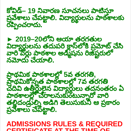
కోవిడ్‌– 19 నివారణ సూచనలు పాటిస్తూ
ప్రవేశాలు చేపట్టాలి. విద్యార్థులను పాఠశాలకు
రప్పించరాదు.
► 2019–20లోని ఆయా తరగతుల
విద్యార్థులను తదుపరి క్లాస్‌లోకి ప్రమోట్‌ చేసి
వారి పేర్లు పాఠశాల అడ్మిషను రిజిష్టరులో
నమోదు చేయాలి.
ప్రాథమిక పాఠశాలల్లో 5వ తరగతి,
ప్రాథమికోన్నత పాఠశాలల్లో 7వ తరగతి
చదివి ఉత్తీర్ణులైన విద్యార్ధులు తదనంతరం ఏ
పాఠశాలల్లో చేరాలనుకుంటున్నారో వారి
తల్లిదండ్రుల్ని అడిగి తెలుసుకుని ఆ ప్రకారం
ప్రవేశాలు చేపట్టాలి.
ADMISSIONS RULES & REQUIRED
CERTIFICATE AT THE TIME OF