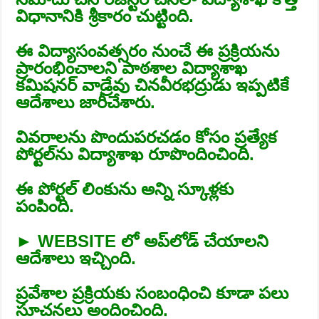
విధానానికి శ్రీకారం చుట్టింది.
ఈ విద్యాసంవత్సరం నుంచే ఈ ప్రక్రియను
ప్రారంభించాలని పాఠశాల విద్యాశాఖ
కమిషనర్‌ వాడ్రేవు చినవీరభద్రుడు ఇప్పటికే
ఆదేశాలు జారీచేశారు.
వివరాలను పొందుపరచడం కోసం ప్రత్యేక
పోర్టల్‌ను విద్యాశాఖ రూపొందించింది.
ఈ పోర్టల్‌ లింకును అన్ని స్కూళ్లకు
పంపింది.
► WEBSITE లో అప్‌లోడ్‌ చేయాలని
ఆదేశాలు ఇచ్చింది.
ప్రవేశాల ప్రక్రియకు సంబంధించి కూడా పలు
సూచనలు అందించింది.