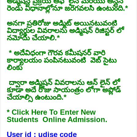
అడ్మిషన్ల ప్రక్రియ ఆఫ్ లైన్ మరియు ఆన్లైన్
రెండు విధానాల్లోనూ జరగవలసి ఉంటుంది.*
అనగా ప్రతిరోజు అడ్మిట్ అయినటువంటి
విద్యార్థుల వివరాలను అడ్మిషన్ రిజిస్టర్ లో
నమోదు చేయాలి.*
* అదేవిధంగా గౌరవ కమీషనర్ వారి
కార్యాలయం పంపినటువంటి వెబ్ సైటు
లింకు
ద్వారా అడ్మిషన్ వివరాలను ఆన్ లైన్ లో
కూడా అదే రోజు సాయంత్రం లోగా అప్లోడ్
చేయాల్సి ఉంటుంది.*
* Click Here To Enter New
Students Online Admission.
User id : udise code