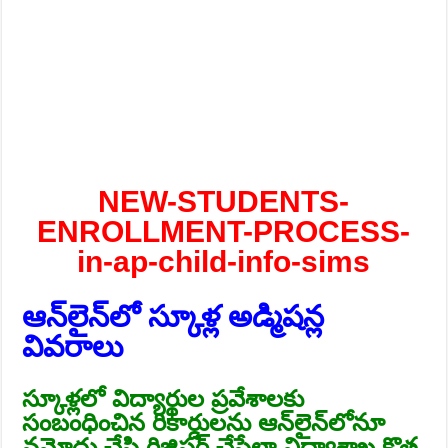
NEW-STUDENTS-
ENROLLMENT-PROCESS-
in-ap-child-info-sims
ఆన్‌లైన్‌లో స్కూళ్ల అడ్మిషన్ల
వివరాలు
స్కూళ్లలో విద్యార్థుల ప్రవేశాలకు
సంబంధించిన రికార్డులను ఆన్‌లైన్‌లోనూ
నమోదు చేసి రిజిస్టర్‌ చేసేలా విద్యాశాఖ కొత్త