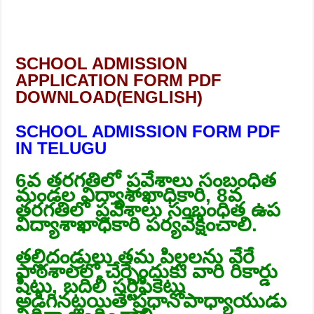
SCHOOL ADMISSION
APPLICATION FORM PDF
DOWNLOAD(ENGLISH)
SCHOOL ADMISSION FORM PDF
IN TELUGU
6వ తరగతిలో ప్రవేశాలు సంబంధిత
మండల విద్యాశాఖాధికారి, 8వ
తరగతిలో ప్రవేశాలు సంబంధిత ఉప
విద్యాశాఖాధికారి పర్యవేక్షించాలి.
తల్లిదండ్రులు తమ పిల్లలను వేరే
పాఠశాలలో చేర్చేందుకు వారి రికార్డు
షీటు, బదిలీ సర్టిఫికెటు
అడిగినట్లయితే ప్రధానోపాధ్యాయుడు