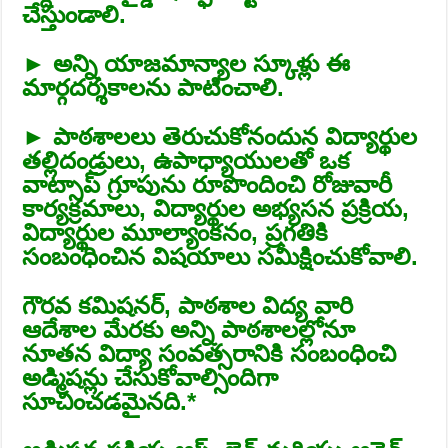
చేస్తుండాలి.
► అన్ని యాజమాన్యాల స్కూళ్లు ఈ
మార్గదర్శకాలను పాటించాలి.
► పాఠశాలలు తెరుచుకోనందున విద్యార్థుల
తల్లిదండ్రులు, ఉపాధ్యాయులతో ఒక
వాట్సాప్‌ గ్రూపును రూపొందించి రోజువారీ
కార్యక్రమాలు, విద్యార్థుల అభ్యసన ప్రక్రియ,
విద్యార్థుల మూల్యాంకనం, ప్రగతికి
సంబంధించిన విషయాలు సమీక్షించుకోవాలి.
గౌరవ కమిషనర్, పాఠశాల విద్య వారి
ఆదేశాల మేరకు అన్ని పాఠశాలల్లోనూ
నూతన విద్యా సంవత్సరానికి సంబంధించి
అడ్మిషన్లు చేసుకోవాల్సిందిగా
సూచించడమైనది.*