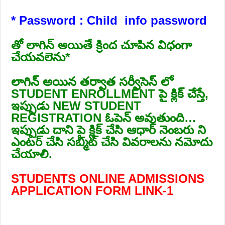
* Password : Child info password
తో లాగిన్ అయితే క్రింద చూపిన విధంగా
చేయవలెను*
లాగిన్ అయిన తర్వాత సర్వీసెస్ లో
STUDENT ENROLLMENT పై క్లిక్ చేస్తే,
ఇప్పుడు NEW STUDENT
REGISTRATION ఓపెన్ అవుతుంది…
ఇప్పుడు దాని పై క్లిక్ చేసి ఆధార్ నెంబరు ని
ఎంటర్ చేసి సబ్మిట్ చేసి వివరాలను నమోదు
చేయాలి.
STUDENTS ONLINE ADMISSIONS
APPLICATION FORM LINK-1