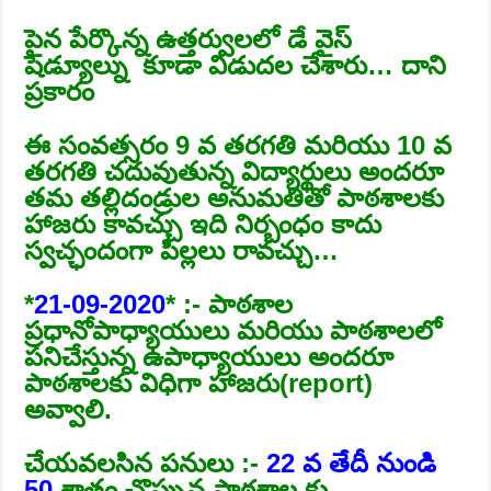
పైన పేర్కొన్న ఉత్తర్వులలో డే వైస్
షెడ్యూల్ను కూడా విడుదల చేశారు… దాని
ప్రకారం
ఈ సంవత్సరం 9 వ తరగతి మరియు 10 వ
తరగతి చదువుతున్న విద్యార్థులు అందరూ
తమ తల్లిదండ్రుల అనుమతితో పాఠశాలకు
హాజరు కావచ్చు ఇది నిర్బంధం కాదు
స్వచ్ఛందంగా పిల్లలు రావచ్చు…
*
21-09-2020
* :- పాఠశాల
ప్రధానోపాధ్యాయులు మరియు పాఠశాలలో
పనిచేస్తున్న ఉపాధ్యాయులు అందరూ
పాఠశాలకు విధిగా హాజరు(report)
అవ్వాలి.
చేయవలసిన పనులు :-
22 వ తేదీ నుండి
50
శాతం చొప్పున పాఠశాల కు