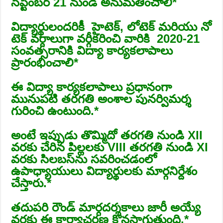
సెప్టెంబర్ 21 నుండి అనుమతించాలి*
️విద్యార్థులందరికీ హైటెక్, లోటెక్ మరియు నో
టెక్ వర్గాలుగా వర్గీకరించి వారికి 2020-21
సంవత్సరానికి విద్యా కార్యకలాపాలు
ప్రారంభించాలి*
️ఈ విద్యా కార్యకలాపాలు ప్రధానంగా
మునుపటి తరగతి అంశాల పునర్విమర్శ
గురించి ఉంటుంది.*
️అంటే ఇప్పుడు తొమ్మిదో తరగతి నుండి XII
వరకు చేరిన పిల్లలకు VIII తరగతి నుండి XI
వరకు సిలబస్‌ను సవరించడంలో
ఉపాధ్యాయులు విద్యార్థులకు మార్గనిర్దేశం
చేస్తారు.*
️తదుపరి రౌండ్ మార్గదర్శకాలు జారీ అయ్యే
వరకు ఈ కార్యాచరణ కొనసాగుతుంది.*