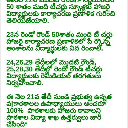
50 శాతం మంది టీచర్లు స్కూళ్లకు హాజరై
విద్యార్థులకు కార్యాచరణ ప్రణాళిక గురించి
తెలియజేయాలి.
23న రెండో రౌండ్‌ 50శాతం మంది టీ చర్లు
హాజరై కార్యాచరణ ప్రణాళికలో పే ర్కొన్న
అంశాలను విద్యార్థులకు వివ రించాలి.
24,26,29 తేదీలలో మొదటి రౌండ్‌,
25,28,30 తేదీల్లో రెండో రౌండ్‌ టీచర్లు
విద్యార్థులకు రెమిడియల్‌ తరగతులు
నిర్వహించాలి.
ఈ నెల 21వ తేదీ నుండి ప్రభుత్వ ఉన్నత
పjాఠశాలల ఉపాధ్యాయులు అందరూ
100% పాఠశాలకు హాజరు కావాలని
పాఠశాల విద్యా శాఖ ఉత్తర్వులు జారీ
చేసింది*