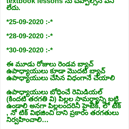
textbook lessons ను చెప్పాల్సిన పని
లేదు.
*25-09-2020 :-*
*28-09-2020 :-*
*30-09-2020 :-*
ఈ మూడు రోజులు రెండవ బ్యాచ్
ఉపాధ్యాయులు కూడా మొదటి బ్యాచ్
ఉపాధ్యాయులు చేసిన విధంగానే చేయాలి
ఉపాధ్యాయులు బోధించే రెమిడియల్
(కిందటి తరగతి వి) పిల్లల సామర్థ్యాన్ని బట్టి
ఉండాలి అనగా పిల్లలందరినీ హైటెక్, లో టెక్
, నో టిక్ విభజించి దాని ప్రకారం తరగతులు
నిర్వహించాలి…