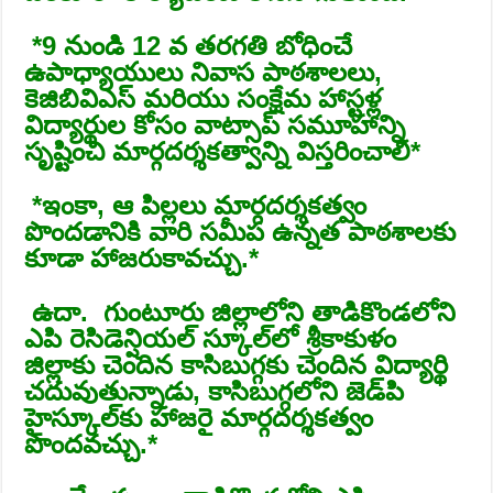
*️9 నుండి 12 వ తరగతి బోధించే
ఉపాధ్యాయులు నివాస పాఠశాలలు,
కెజిబివిఎస్ మరియు సంక్షేమ హాస్టళ్ల
విద్యార్థుల కోసం వాట్సాప్ సమూహాన్ని
సృష్టించి మార్గదర్శకత్వాన్ని విస్తరించాలి*
*️ఇంకా, ఆ పిల్లలు మార్గదర్శకత్వం
పొందడానికి వారి సమీప ఉన్నత పాఠశాలకు
కూడా హాజరుకావచ్చు.*
️ఉదా. గుంటూరు జిల్లాలోని తాడికొండలోని
ఎపి రెసిడెన్షియల్ స్కూల్‌లో శ్రీకాకుళం
జిల్లాకు చెందిన కాసిబుగ్గకు చెందిన విద్యార్థి
చదువుతున్నాడు, కాసిబుగ్గలోని జెడ్‌పి
హైస్కూల్‌కు హాజరై మార్గదర్శకత్వం
పొందవచ్చు.*