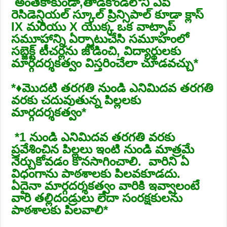
️అంతేకాకుండా,తాడికొండలోని ఎపి
రెసిడెన్షియల్ స్కూల్ ప్రిన్సిపాల్ కూడా క్లాస్
IX మరియు X యొక్క ఒక వాట్సాప్
సమూహాన్ని ఏర్పాటుచేసి సమూహంలో
సబ్జెక్ట్ టీచర్లను జోడించి, విద్యార్థులకు
మార్గదర్శకత్వం విస్తరించేలా చూడవచ్చు*
*♦మొదటి తరగతి నుండి ఎనిమిదవ తరగతి
వరకు చదువుతున్న పిల్లలకు
మార్గదర్శకత్వం*
*️1 నుండి ఎనిమిదవ తరగతి వరకు
ప్రవేశించిన పిల్లలు ఇంటి నుండి మాత్రమే
నేర్చుకోవడం కొనసాగించాలి. వారిని ఏ
విధంగాను పాఠశాలకు పిలవకూడదు.
ఏదైనా మార్గదర్శకత్వం వారికి ఇవ్వాలంటే
వారి తల్లిదండ్రులు లేదా సంరక్షకులను
పాఠశాలకు పిలవాలి*