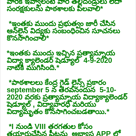
వారికి ఇవ్వాలంటే వారి తల్లిదండ్రులు లేదా
సంరక్షకులను పాఠశాలకు పిలవాలి*
*️ఇంతకు ముందు ప్రభుత్వం జారీ చేసిన
ఆన్‌లైన్ విద్యకు సంబంధించిన సూచనలు
కొనసాగించాలి*
*️ఇంతకు ముందు ఇచ్చిన ప్రత్యామ్నాయ
విద్యా క్యాలెండర్ షెడ్యూల్ 4-9-2020
నాటికి ముగిసింది.*
*️పాఠశాలలు కేంద్ర గైడ్ లైన్స్ ప్రకారం
september 5 న తెరవనందున 5-10-
2020 వరకు ప్రత్యామ్నాయ విద్యాక్యాలెండర్
షెడ్యూల్ , విద్యావారధి మరియు
విద్యామృతం కొనసాగించబడతాయి.*
*️I నుండి VIII తరగతుల కోసం
తయారుచేసిన షీట్లను అభ్యాస APP లో