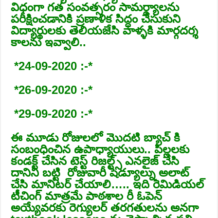
విధంగా గత సంవత్సరం సామర్థ్యాలను
పరీక్షించడానికి ప్రణాళిక సిద్ధం చేసుకుని
విద్యార్థులకు తెలియజేసి వాళ్ళకి మార్గదర్శ
కాలను ఇవ్వాలి..
*24-09-2020 :-*
*26-09-2020 :-*
*29-09-2020 :-*
ఈ మూడు రోజులలో మొదటి బ్యాచ్ కి
సంబంధించిన ఉపాధ్యాయులు.. పిల్లలకు
కండక్ట్ చేసిన టెస్ట్ రిజల్ట్స్ ఎనలైజ్ చేసి
దానిని బట్టి రోజువారీ షెడ్యూల్ను అలాట్
చేసి మానిటర్ చేయాలి….. ఇది రెమిడియల్
టీచింగ్ మాత్రమే పాఠశాల రీ ఓపెన్
అయ్యేవరకు రెగ్యులర్ తరగతులను అనగా