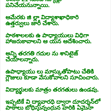
పనిచేయనున్నాయి.
ఆమేరకు జి ల్లా విద్యాశాఖాధికారి
ఉత్తర్వులు జారీ చేశారు.
పాఠశాలలకు ఉ పాధ్యాయులు విధిగా
హాజరుకావాలని ఆ యన ఆదేశించారు.
అన్ని తరగతి గదుల ను శానిటైజ్‌
చేయాలన్నారు.
ఉపాధ్యాయు లు మాస్కుతోపాటు చేతికి
గ్లౌజులు కూడా వేసుకోవాలని సూచించారు.
విద్యార్థులకు మాత్రం తరగతులు ఉండవు.
ఇప్పటికే వి ద్యావారధి ద్వారా దూదర్శన్‌లో
పాఠాలు బోధిస్తున్నందున వారికి ఏమైనా