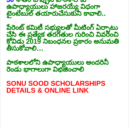
ఉపాధ్యాయులు హాజరయ్యే విధంగా
టైంటేబుల్ తయారుచేసుకుని కావాలి..
పేరెంట్ కమిటీ సభ్యులతో మీటింగ్ ఏర్పాటు
చేసి ఈ ప్రత్యేక తరగతుల గురించి వివరించి
కోవిడు 2019 నిబంధనల ప్రకారం అనుమతి
తీసుకోవాలి…
పాఠశాలలోని ఉపాధ్యాయులు అందరినీ
రెండు భాగాలుగా విభజించాలి
SONU SOOD SCHOLARSHIPS
DETAILS & ONLINE LINK