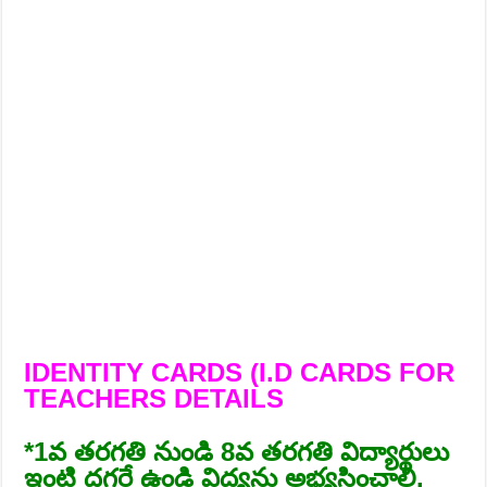
IDENTITY CARDS (I.D CARDS FOR
TEACHERS DETAILS
*1వ తరగతి నుండి 8వ తరగతి విద్యార్థులు
ఇంటి దగ్గరే ఉండి విద్యను అభ్యసించాలి.