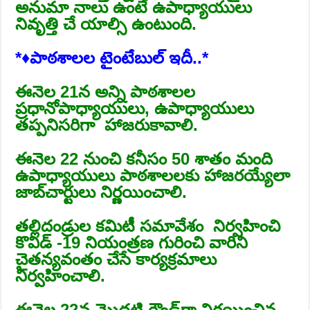
అనుమా నాలు ఉంటే ఉపాధ్యాయులు
నివృత్తి చే యాల్సి ఉంటుంది.
*♦పాఠశాలల టైంటేబుల్‌ ఇదీ..*
ఈనెల 21న అన్ని పాఠశాలల
ప్రధానోపాధ్యాయులు, ఉపాధ్యాయులు
తప్పనిసరిగా హాజరుకావాలి.
ఈనెల 22 నుంచి కనీసం 50 శాతం మంది
ఉపాధ్యాయులు పాఠశాలలకు హాజరయ్యేలా
జాబ్‌చార్టులు నిర్ణయించాలి.
తల్లిదండ్రుల కమిటీ సమావేశం నిర్వహించి
కొవిడ్‌ -19 నియంత్రణ గురించి వారిని
చైతన్యవంతం చేసే కార్యక్రమాలు
నిర్వహించాలి.
ఈనెల 22న మొదటి రౌండ్‌గా నిర్ణయించిన