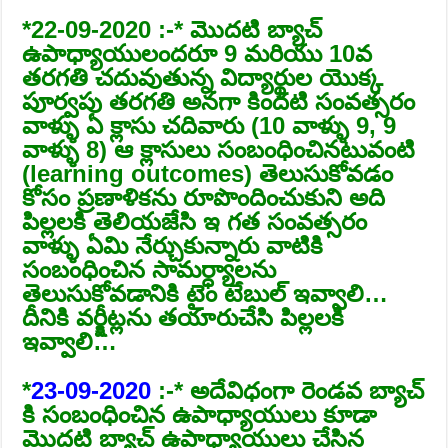
*22-09-2020 :-* మొదటి బ్యాచ్
ఉపాధ్యాయులందరూ 9 మరియు 10వ
తరగతి చదువుతున్న విద్యార్థుల యొక్క
పూర్వపు తరగతి అనగా కిందటి సంవత్సరం
వాళ్ళు ఏ క్లాసు చదివారు (10 వాళ్ళు 9, 9
వాళ్ళు 8) ఆ క్లాసులు సంబంధించినటువంటి
(learning outcomes) తెలుసుకోవడం
కోసం ప్రణాళికను రూపొందించుకుని అది
పిల్లలకి తెలియజేసి ఇ గత సంవత్సరం
వాళ్ళు ఏమి నేర్చుకున్నారు వాటికి
సంబంధించిన సామర్ధ్యాలను
తెలుసుకోవడానికి టైం టేబుల్ ఇవ్వాలి…
దీనికి వర్క్షీట్లను తయారుచేసి పిల్లలకి
ఇవ్వాలి…
*
23-09-2020
:-* అదేవిధంగా రెండవ బ్యాచ్
కి సంబంధించిన ఉపాధ్యాయులు కూడా
మొదటి బ్యాచ్ ఉపాధ్యాయులు చేసిన