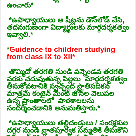
ఉంచారు*
*️ఉపాధ్యాయులు ఆ షీట్లను డౌన్‌లోడ్ చేసి,
తదనుగుణంగా విద్యార్థులకు మార్గదర్శకత్వం
ఇవ్వాలి.*
*
Guidence to children studying
from class IX to XII*
️ తొమ్మిదో తరగతి నుండి పన్నెండవ తరగతి
వరకు చదువుతున్న పిల్లలు మార్గదర్శకత్వం
తీసుకోవటానికి స్వచ్ఛంద ప్రాతిపదికన
మాత్రమే కంటైన్ మెంట్ జోన్‌ల వెలుపల
ఉన్న ప్రాంతాలలో పాఠశాలలను
సందర్శించడానికి అనుమతిస్తారు.*
*️ఉపాధ్యాయులు తల్లిదండ్రులు / సంరక్షకుల
దగ్గర నుండి వ్రాతపూర్వక సమ్మతికి తీసుకొని