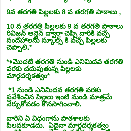
9వ తరగతి పిల్లలకు 8 వ తరగతి పాఠాలు ,
10 వ తరగతి పిల్లలకు 9 వ తరగతి పాఠాలు
రివిజన్ ఆన్లైన్ ద్వారా చెప్పి వారికి వచ్చే
సందేహాలను స్కూల్స్ కి వచ్చే పిల్లలకు
చెప్పాలి.*
*♦మొదటి తరగతి నుండి ఎనిమిదవ తరగతి
వరకు చదువుతున్న పిల్లలకు
మార్గదర్శకత్వం*
*️1 నుండి ఎనిమిదవ తరగతి వరకు
ప్రవేశించిన పిల్లలు ఇంటి నుండి మాత్రమే
నేర్చుకోవడం కొనసాగించాలి.
వారిని ఏ విధంగాను పాఠశాలకు
పిలవకూడదు. ఏదైనా మార్గదర్శకత్వం