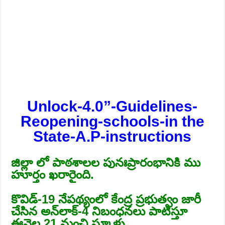
Unlock-4.0”-Guidelines-
Reopening-schools-in the
State-A.P-instructions
జిల్లా లో పాఠశాలల పునఃప్రారంభానికి ము
హూర్తం ఖరారైంది.
కొవిడ్‌-19 నేపథ్యంలో కేంద్ర ప్రభుత్వం జారీ
చేసిన అన్‌లాక్‌-4 నిబంధనలు పాటిస్తూ
ఈనెల 21 నుంచి స్కూళ్లు