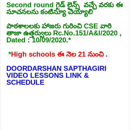
Second round గైడ్ లైన్స్ వచ్చే వరకు ఈ
సూచనలను కంటిన్యూ చెయ్యాలి
పాఠశాలలకు హాజరు గురించి CSE వారి
తాజా ఉత్తర్వులు Rc.No.151/A&I/2020 ,
Dated : 10/09/2020.*
*
High schools ఈ నెల 21 నుంచి .
DOORDARSHAN SAPTHAGIRI
VIDEO LESSONS LINK &
SCHEDULE