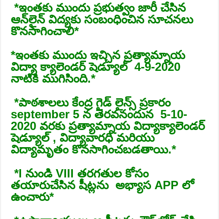
*️ఇంతకు ముందు ప్రభుత్వం జారీ చేసిన
ఆన్‌లైన్ విద్యకు సంబంధించిన సూచనలు
కొనసాగించాలి*
*️ఇంతకు ముందు ఇచ్చిన ప్రత్యామ్నాయ
విద్యా క్యాలెండర్ షెడ్యూల్ 4-9-2020
నాటికి ముగిసింది.*
*️పాఠశాలలు కేంద్ర గైడ్ లైన్స్ ప్రకారం
september 5 న తెరవనందున 5-10-
2020 వరకు ప్రత్యామ్నాయ విద్యాక్యాలెండర్
షెడ్యూల్ , విద్యావారధి మరియు
విద్యామృతం కొనసాగించబడతాయి.*
*️I నుండి VIII తరగతుల కోసం
తయారుచేసిన షీట్లను అభ్యాస APP లో
ఉంచారు*